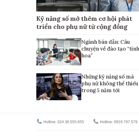
Kỹ năng số mở thêm cơ hội phát
triển cho phụ nữ từ cộng đồng
Ngành bán dẫn: Câu
chuyện về đào tạo “tin
hoa”
Những kỹ năng số mà
phụ nữ không thể thiếu
trong 5 năm tới
Hotline: 024.36.555.655
Hotline: 0919.797.579