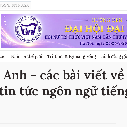
ISSN: 3093-382X
tạo
Nhìn ra thế giới
Tri thức & Kỹ năng sống
Bình đẳng gi
 Anh - các bài viết về
tin tức ngôn ngữ tiế