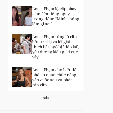
Louis Phạm lộ clip nhạy
cảm, lên tiếng ngay
trong đêm: “Mình không
làm gì sai”
Louis Phạm từng lộ clip
hôn trai lạ và lời giải
thích bất ngờ bị "đào lại",
yêu đương kiểu gì kì cục
vậy!
Louis Phạm cho biết đã
nhờ cơ quan chức năng
vào cuộc sau vụ phát
tán clip
ads