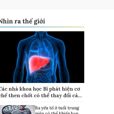
Nhìn ra thế giới
Các nhà khoa học Bỉ phát hiện cơ
chế then chốt có thể thay đổi cách
điều trị ung thư di căn gan
Ba yếu tố ở tuổi trung
niên có thể khiến bạn