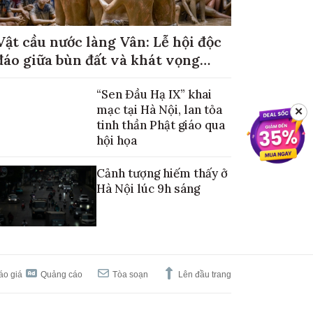
Vật cầu nước làng Vân: Lễ hội độc
đáo giữa bùn đất và khát vọng
mùa màng no đủ
“Sen Đầu Hạ IX” khai
mạc tại Hà Nội, lan tỏa
✕
tinh thần Phật giáo qua
hội họa
Cảnh tượng hiếm thấy ở
Hà Nội lúc 9h sáng
áo giá
Quảng cáo
Tòa soạn
Lên đầu trang