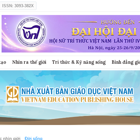
ISSN: 3093-382X
tạo
Nhìn ra thế giới
Tri thức & Kỹ năng sống
Bình đẳng gi
 nhìn giới
Đời sống