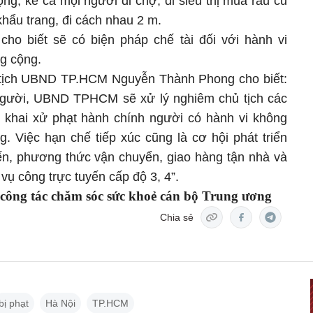
ng, kể cả mọi người đi chợ, đi siêu thị mua rau củ
khẩu trang, đi cách nhau 2 m.
cho biết sẽ có biện pháp chế tài đối với hành vi
g cộng.
 tịch UBND TP.HCM Nguyễn Thành Phong cho biết:
 người, UBND TPHCM sẽ xử lý nghiêm chủ tịch các
 khai xử phạt hành chính người có hành vi không
. Việc hạn chế tiếp xúc cũng là cơ hội phát triển
yến, phương thức vận chuyển, giao hàng tận nhà và
vụ công trực tuyến cấp độ 3, 4”.
 công tác chăm sóc sức khoẻ cán bộ Trung ương
Chia sẻ
bị phạt
Hà Nội
TP.HCM