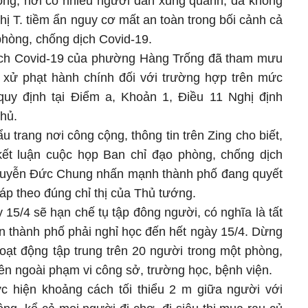
cộng, nơi có nhiều người dân xung quanh, đã không
hị T. tiềm ẩn nguy cơ mất an toàn trong bối cảnh cả
hòng, chống dịch Covid-19.
ịch Covid-19 của phường Hàng Trống đã tham mưu
xử phạt hành chính đối với trường hợp trên mức
quy định tại Điểm a, Khoản 1, Điều 11 Nghị định
hủ.
 trang nơi công cộng, thông tin trên Zing cho biết,
kết luận cuộc họp Ban chỉ đạo phòng, chống dịch
Nguyễn Đức Chung nhấn mạnh thành phố đang quyết
pháp theo đúng chỉ thị của Thủ tướng.
15/4 sẽ hạn chế tụ tập đông người, có nghĩa là tất
àn thành phố phải nghỉ học đến hết ngày 15/4. Dừng
oạt động tập trung trên 20 người trong một phòng,
lên ngoài phạm vi công sở, trường học, bệnh viện.
c hiện khoảng cách tối thiểu 2 m giữa người với