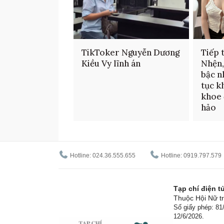
TikToker Nguyễn Dương
Tiếp 
Kiều Vy lĩnh án
Nhện,
bậc n
tục kh
khoe 
hảo
Hotline: 024.36.555.655
Hotline: 0919.797.579
Tạp chí điện 
Thuộc Hội Nữ tr
Số giấy phép: 8
12/6/2026.