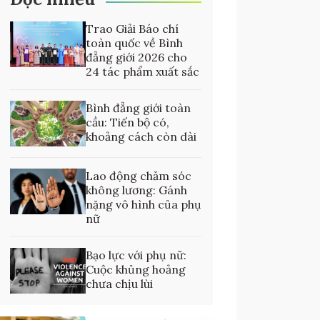
Trao Giải Báo chí
toàn quốc về Bình
đẳng giới 2026 cho
24 tác phẩm xuất sắc
Bình đẳng giới toàn
cầu: Tiến bộ có,
khoảng cách còn dài
Lao động chăm sóc
không lương: Gánh
nặng vô hình của phụ
nữ
Bạo lực với phụ nữ:
Cuộc khủng hoảng
chưa chịu lùi