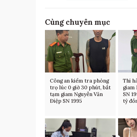
Cùng chuyên mục
Công an kiểm tra phòng
Thi h
trọ lúc 0 giờ 30 phút, bắt
giam 
tạm giam Nguyễn Văn
SN 19
Điệp SN 1995
tỷ đồ