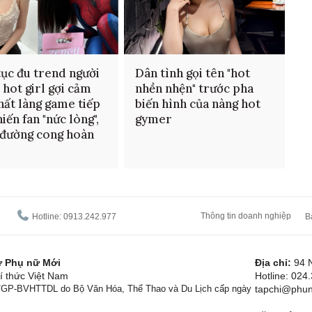
tục đu trend người
Dân tình gọi tên "hot
 hot girl gợi cảm
nhền nhện" trước pha
hất làng game tiếp
biến hình của nàng hot
iến fan "nức lòng",
gymer
đường cong hoàn
Thông tin doanh nghiệp
Hotline: 0913.242.977
B
tử Phụ nữ Mới
Địa chỉ:
94 
í thức Việt Nam
Hotline: 024
1/GP-BVHTTDL do Bộ Văn Hóa, Thể Thao và Du Lịch cấp ngày
tapchi@phun