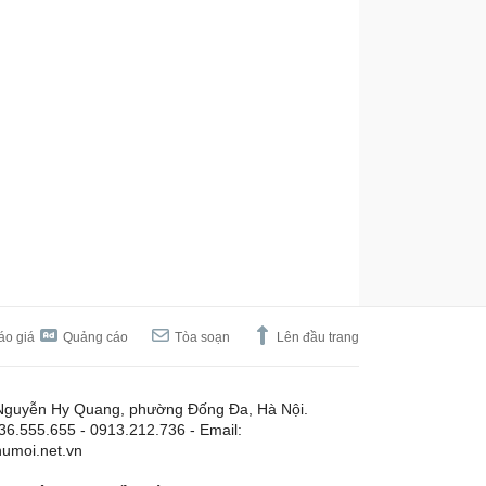
áo giá
Quảng cáo
Tòa soạn
Lên đầu trang
Nguyễn Hy Quang, phường Đống Đa, Hà Nội.
.36.555.655 - 0913.212.736 - Email:
umoi.net.vn