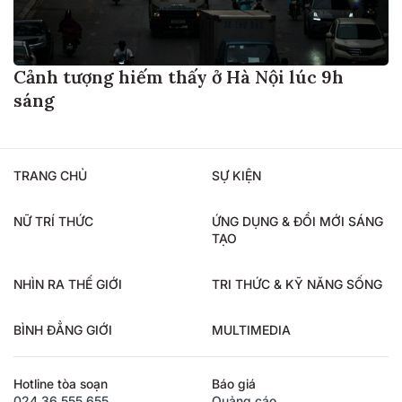
Cảnh tượng hiếm thấy ở Hà Nội lúc 9h
sáng
TRANG CHỦ
SỰ KIỆN
NỮ TRÍ THỨC
ỨNG DỤNG & ĐỔI MỚI SÁNG
TẠO
NHÌN RA THẾ GIỚI
TRI THỨC & KỸ NĂNG SỐNG
BÌNH ĐẲNG GIỚI
MULTIMEDIA
Hotline tòa soạn
Báo giá
024.36.555.655
Quảng cáo