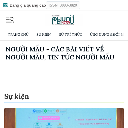
Bảng giá quảng cáo
ISSN: 3093-382X
TRANG CHỦ
SỰ KIỆN
NỮ TRÍ THỨC
ỨNG DỤNG & ĐỔI MỚI
NGƯỜI MẪU - CÁC BÀI VIẾT VỀ
NGƯỜI MẪU, TIN TỨC NGƯỜI MẪU
Sự kiện