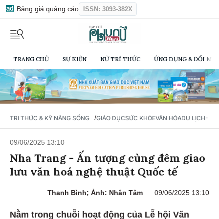
Bảng giá quảng cáo
ISSN: 3093-382X
TRANG CHỦ
SỰ KIỆN
NỮ TRÍ THỨC
ỨNG DỤNG & ĐỔI MỚI
/
TRI THỨC & KỸ NĂNG SỐNG
GIÁO DỤC
SỨC KHỎE
VĂN HÓA
DU LỊCH- Ẩ
09/06/2025 13:10
Nha Trang - Ấn tượng cùng đêm giao
lưu văn hoá nghệ thuật Quốc tế
Thanh Bình; Ảnh: Nhân Tâm
09/06/2025 13:10
Nằm trong chuỗi hoạt động của Lễ hội Văn