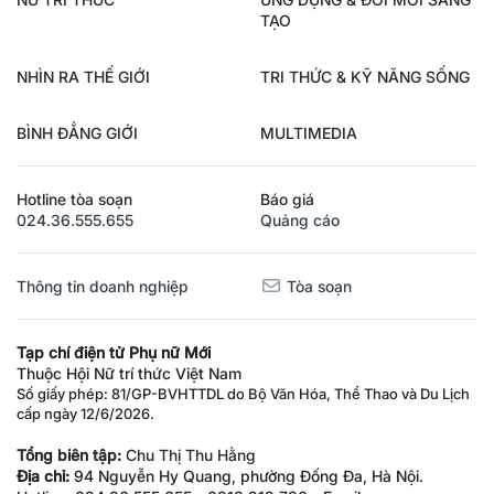
NỮ TRÍ THỨC
ỨNG DỤNG & ĐỔI MỚI SÁNG
TẠO
NHÌN RA THẾ GIỚI
TRI THỨC & KỸ NĂNG SỐNG
BÌNH ĐẲNG GIỚI
MULTIMEDIA
Hotline tòa soạn
Báo giá
024.36.555.655
Quảng cáo
Thông tin doanh nghiệp
Tòa soạn
Tạp chí điện tử Phụ nữ Mới
Thuộc Hội Nữ trí thức Việt Nam
Số giấy phép: 81/GP-BVHTTDL do Bộ Văn Hóa, Thể Thao và Du Lịch
cấp ngày 12/6/2026.
Tổng biên tập:
Chu Thị Thu Hằng
Địa chỉ:
94 Nguyễn Hy Quang, phường Đống Đa, Hà Nội.