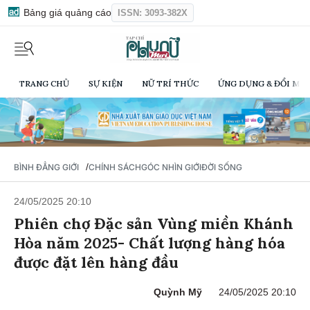
Bảng giá quảng cáo
ISSN: 3093-382X
TRANG CHỦ
SỰ KIỆN
NỮ TRÍ THỨC
ỨNG DỤNG & ĐỔI MỚI
/
BÌNH ĐẲNG GIỚI
CHÍNH SÁCH
GÓC NHÌN GIỚI
ĐỜI SỐNG
24/05/2025 20:10
Phiên chợ Đặc sản Vùng miền Khánh
Hòa năm 2025- Chất lượng hàng hóa
được đặt lên hàng đầu
Quỳnh Mỹ
24/05/2025 20:10