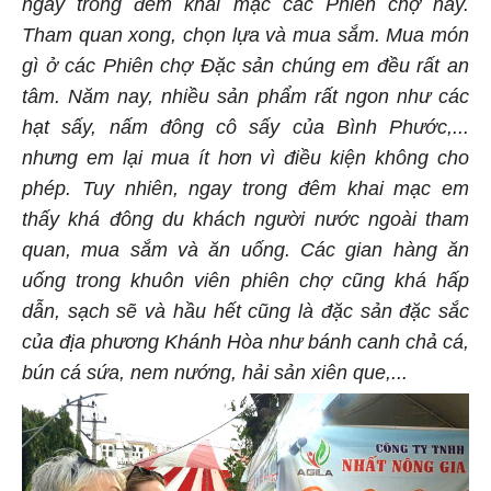
ngay trong đêm khai mạc các Phiên chợ này.
Tham quan xong, chọn lựa và mua sắm. Mua món
gì ở các Phiên chợ Đặc sản chúng em đều rất an
tâm. Năm nay, nhiều sản phẩm rất ngon như các
hạt sấy, nấm đông cô sấy của Bình Phước,...
nhưng em lại mua ít hơn vì điều kiện không cho
phép. Tuy nhiên, ngay trong đêm khai mạc em
thấy khá đông du khách người nước ngoài tham
quan, mua sắm và ăn uống. Các gian hàng ăn
uống trong khuôn viên phiên chợ cũng khá hấp
dẫn, sạch sẽ và hầu hết cũng là đặc sản đặc sắc
của địa phương Khánh Hòa như bánh canh chả cá,
bún cá sứa, nem nướng, hải sản xiên que,...