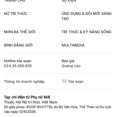
TRANG CHỦ
SỰ KIỆN
NỮ TRÍ THỨC
ỨNG DỤNG & ĐỔI MỚI SÁNG
TẠO
NHÌN RA THẾ GIỚI
TRI THỨC & KỸ NĂNG SỐNG
BÌNH ĐẲNG GIỚI
MULTIMEDIA
Hotline tòa soạn
Báo giá
024.36.555.655
Quảng cáo
Thông tin doanh nghiệp
Tòa soạn
Tạp chí điện tử Phụ nữ Mới
Thuộc Hội Nữ trí thức Việt Nam
Số giấy phép: 81/GP-BVHTTDL do Bộ Văn Hóa, Thể Thao và Du Lịch
cấp ngày 12/6/2026.