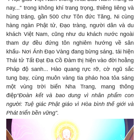
“Phật giáo Việt Nam thống nhất Bắc Nam Trung từ
nay...” trong không khí trang trọng, thiêng liêng và
hùng tráng, gần 500 chư Tôn đức Tăng, Ni cùng
hàng ngàn Phật tử, Đạo tràng, người dân và du
khách Việt Nam, cũng như du khách nước ngoài
tham dự đều đứng tôn nghiêm hướng về sân
khấu- Nơi Ánh Đạo Vàng đang bừng sáng, tái hiện
Thái tử Tất Đạt Đa Cồ Đàm thị hiện vào đời hoằng
Pháp độ sanh... Hào quang rực rỡ, cờ ngũ sắc
tung bay, cùng muôn vàng tia pháo hoa tỏa sáng
một vùng trời biển Nha Trang, mang thông
điệp
“Đoàn kết và bao dung vì nhân phẩm con
người: Tuệ giác Phật giáo vì Hòa bình thế giới và
Phát triển bền vững”
.