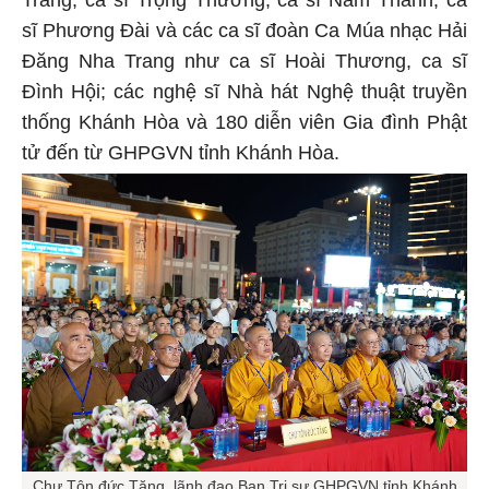
Trang, ca sĩ Trọng Thưởng, ca sĩ Nam Thành, ca
sĩ Phương Đài và các ca sĩ đoàn Ca Múa nhạc Hải
Đăng Nha Trang như ca sĩ Hoài Thương, ca sĩ
Đình Hội; các nghệ sĩ Nhà hát Nghệ thuật truyền
thống Khánh Hòa và 180 diễn viên Gia đình Phật
tử đến từ GHPGVN tỉnh Khánh Hòa.