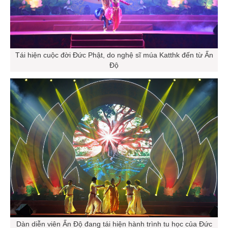
Tái hiện cuộc đời Đức Phật, do nghệ sĩ múa Katthk đến từ Ấn
Độ
Dàn diễn viên Ấn Độ đang tái hiện hành trình tu học của Đức