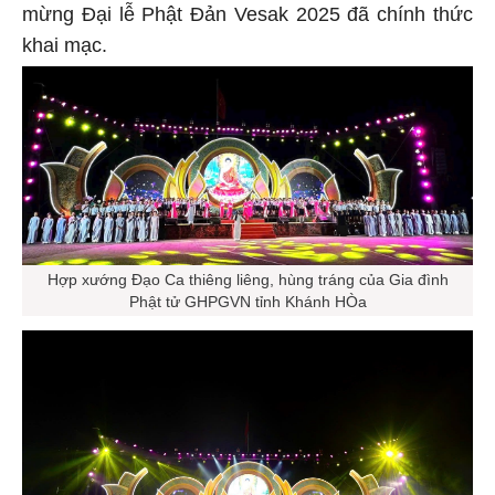
mừng Đại lễ Phật Đản Vesak 2025 đã chính thức
khai mạc.
Hợp xướng Đạo Ca thiêng liêng, hùng tráng của Gia đình
Phật tử GHPGVN tỉnh Khánh HÒa