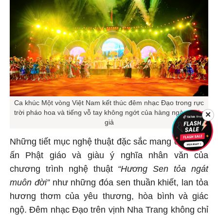
Ca khúc Một vòng Việt Nam kết thúc đêm nhạc Đạo trong rực
trời pháo hoa và tiếng vỗ tay không ngớt của hàng ngàn khán
✕
giả
Những tiết mục nghệ thuật đặc sắc mang đậm dấu
ấn Phật giáo và giàu ý nghĩa nhân văn của
chương trình nghệ thuật
“Hương Sen tỏa ngát
muôn đời”
như những đóa sen thuần khiết, lan tỏa
hương thơm của yêu thương, hòa bình và giác
ngộ. Đêm nhạc Đạo trên vịnh Nha Trang không chỉ