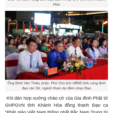
Chư Tôn đức Tăng, lãnh đạo Ban Trị sự GHPGVN tỉnh Khánh
Hòa
Ông Đinh Văn Thiệu (trái)- Phó Chủ tịch UBND tỉnh cùng lãnh
đạo các Sở, ngành tham dự đêm nhạc Đạo
Khi dàn hợp xướng chào cờ của Gia đình Phật tử
GHPGVN tỉnh Khánh Hòa đồng thanh Đạo ca