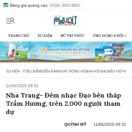
Bảng giá quảng cáo
ISSN: 3093-382X
TRANG CHỦ
SỰ KIỆN
NỮ TRÍ THỨC
ỨNG DỤNG & ĐỔI MỚI
/
SỰ KIỆN
TIÊU ĐIỂM
DIỄN ĐÀN
HOẠT ĐỘNG HỘI
ĐẠI HỘI ĐẠI BIỂU HỘI NỮ 
11/05/2025 09:31
Nha Trang- Đêm nhạc Đạo bên tháp
Trầm Hương, trên 2.000 người tham
dự
QUỲNH MỸ
11/05/2025 09:31