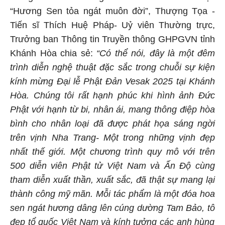
“Hương Sen tỏa ngát muôn đời”, Thượng Tọa -
Tiến sĩ Thích Huệ Pháp- Uỷ viên Thường trực,
Trưởng ban Thông tin Truyền thông GHPGVN tỉnh
Khánh Hòa chia sẻ:
“Có thể nói, đây là một đêm
trình diễn nghệ thuật đặc sắc trong chuỗi sự kiện
kính mừng Đại lễ Phật Đản Vesak 2025 tại Khánh
Hòa. Chúng tôi rất hạnh phúc khi hình ảnh Đức
Phật với hạnh từ bi, nhân ái, mang thông điệp hòa
bình cho nhân loại đã được phát họa sáng ngời
trên vịnh Nha Trang- Một trong những vịnh đẹp
nhất thế giới. Một chương trình quy mô với trên
500 diễn viên
Phật tử Việt Nam và Ấn Độ cùng
tham diễn xuất thần, xuất sắc, đã thật sự mang lại
thành công mỹ mãn.
M
ỗi tác phẩm là một đóa hoa
sen ngát hương dâng lên cúng dường Tam Bảo, tô
đẹp
tổ
quốc Việt Nam và kính
tưởng các
anh hùng