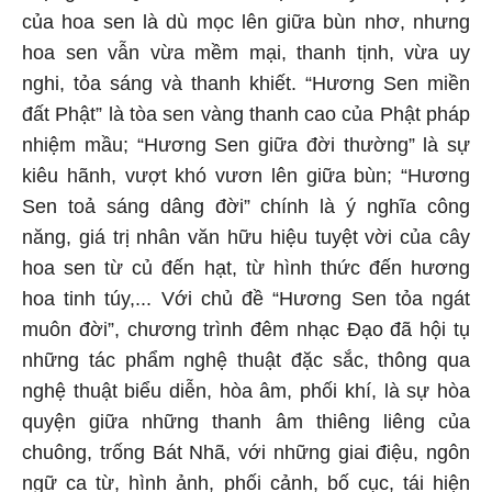
của hoa sen là dù mọc lên giữa bùn nhơ, nhưng
hoa sen vẫn vừa mềm mại, thanh tịnh, vừa uy
nghi, tỏa sáng và thanh khiết. “Hương Sen miền
đất Phật” là tòa sen vàng thanh cao của Phật pháp
nhiệm mầu; “Hương Sen giữa đời thường” là sự
kiêu hãnh, vượt khó vươn lên giữa bùn; “Hương
Sen toả sáng dâng đời” chính là ý nghĩa công
năng, giá trị nhân văn hữu hiệu tuyệt vời của cây
hoa sen từ củ đến hạt, từ hình thức đến hương
hoa tinh túy,... Với chủ đề “Hương Sen tỏa ngát
muôn đời”, chương trình đêm nhạc Đạo đã hội tụ
những tác phẩm nghệ thuật đặc sắc, thông qua
nghệ thuật biểu diễn, hòa âm, phối khí, là sự hòa
quyện giữa những thanh âm thiêng liêng của
chuông, trống Bát Nhã, với những giai điệu, ngôn
ngữ ca từ, hình ảnh, phối cảnh, bố cục, tái hiện