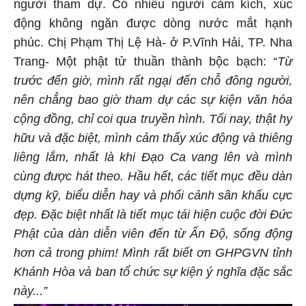
người tham dự. Có nhiều người cảm kích, xúc
động không ngăn được dòng nước mắt hạnh
phúc. Chị Phạm Thị Lệ Hà- ở P.Vĩnh Hải, TP. Nha
Trang- Một phật tử thuần thành bộc bạch: “
Từ
trước đến giờ, mình rất ngại đến chỗ đông người,
nên chẳng bao giờ tham dự các sự kiện văn hóa
cộng đồng, chỉ coi qua truyền hình. Tối nay, thật hy
hữu và đặc biệt, mình cảm thấy xúc động và thiêng
liêng lắm, nhất là khi Đạo Ca vang lên và mình
cùng được hát theo. Hầu hết, các tiết mục đều dàn
dựng kỹ, biểu diễn hay và phối cảnh sân khấu cực
đẹp. Đặc biệt nhất là tiết mục tái hiện cuộc đời Đức
Phật của dàn diễn viên đến từ Ấn Độ, sống động
hơn cả trong phim! Mình rất biết ơn GHPGVN tỉnh
Khánh Hòa và ban tổ chức sự kiện ý nghĩa đặc sắc
này...”