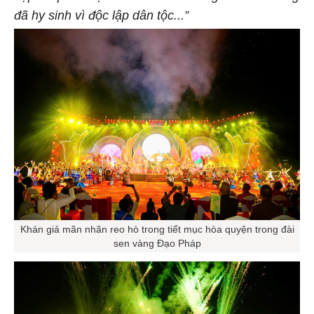
đã hy sinh vì độc lập dân tộc
...”
Khán giả mãn nhãn reo hò trong tiết mục hòa quyện trong đài
sen vàng Đạo Pháp