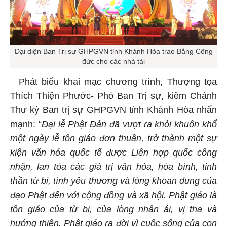
Đại diện Ban Trị sự GHPGVN tỉnh Khánh Hòa trao Bằng Công
đức cho các nhà tài
Phát biểu khai mạc chương trình, Thượng tọa
Thích Thiện Phước- Phó Ban Trị sự, kiêm Chánh
Thư ký Ban trị sự GHPGVN tỉnh Khánh Hòa nhấn
mạnh: “
Đại lễ Phật Đản đã vượt ra khỏi khuôn khổ
một ngày lễ tôn giáo đơn thuần, trở thành một sự
kiện văn hóa quốc tế được Liên hợp quốc công
nhận, lan tỏa các giá trị
văn hóa,
hòa bình,
tinh
thần
từ bi,
tình
yêu thương và
lòng
khoan dung của
đạo Phật đến với cộng đồng và xã hội.
Phật giáo là
tôn giáo của từ bi, của lòng nhân ái, vị tha và
hướng thiện. Phật giáo ra đời vì cuộc sống của con