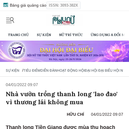
Bảng giá quảng cáo
ISSN: 3093-382X
TRANG CHỦ
SỰ KIỆN
NỮ TRÍ THỨC
ỨNG DỤNG & ĐỔI MỚI
/
SỰ KIỆN
TIÊU ĐIỂM
DIỄN ĐÀN
HOẠT ĐỘNG HỘI
ĐẠI HỘI ĐẠI BIỂU HỘI NỮ 
04/01/2022 09:07
Nhà vườn trồng thanh long 'lao đao'
vì thương lái không mua
HỮU CHÍ
04/01/2022 09:07
Thanh long Tiền Giang được mùa thu hoạch