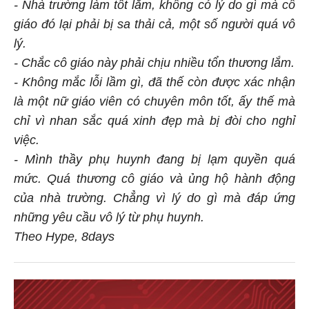
- Nhà trường làm tốt lắm, không có lý do gì mà cô
giáo đó lại phải bị sa thải cả, một số người quá vô
lý.
- Chắc cô giáo này phải chịu nhiều tổn thương lắm.
- Không mắc lỗi lầm gì, đã thế còn được xác nhận
là một nữ giáo viên có chuyên môn tốt, ấy thế mà
chỉ vì nhan sắc quá xinh đẹp mà bị đòi cho nghỉ
việc.
- Mình thầy phụ huynh đang bị lạm quyền quá
mức. Quá thương cô giáo và ủng hộ hành động
của nhà trường. Chẳng vì lý do gì mà đáp ứng
những yêu cầu vô lý từ phụ huynh.
Theo Hype, 8days