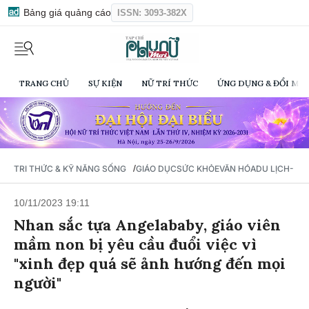
Bảng giá quảng cáo
ISSN: 3093-382X
TRANG CHỦ
SỰ KIỆN
NỮ TRÍ THỨC
ỨNG DỤNG & ĐỔI MỚI
/
TRI THỨC & KỸ NĂNG SỐNG
GIÁO DỤC
SỨC KHỎE
VĂN HÓA
DU LỊCH- Ẩ
10/11/2023 19:11
Nhan sắc tựa Angelababy, giáo viên
mầm non bị yêu cầu đuổi việc vì
"xinh đẹp quá sẽ ảnh hướng đến mọi
người"