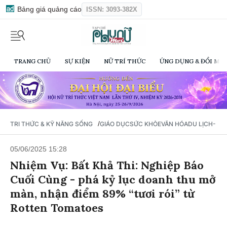
Bảng giá quảng cáo
ISSN: 3093-382X
TRANG CHỦ
SỰ KIỆN
NỮ TRÍ THỨC
ỨNG DỤNG & ĐỔI MỚI
/
TRI THỨC & KỸ NĂNG SỐNG
GIÁO DỤC
SỨC KHỎE
VĂN HÓA
DU LỊCH- Ẩ
05/06/2025 15:28
Nhiệm Vụ: Bất Khả Thi: Nghiệp Báo
Cuối Cùng - phá kỷ lục doanh thu mở
màn, nhận điểm 89% “tươi rói” từ
Rotten Tomatoes