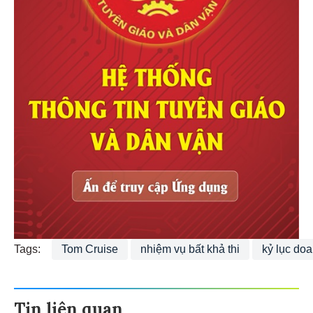
Tags:
Tom Cruise
nhiệm vụ bất khả thi
kỷ lục doa
Tin liên quan