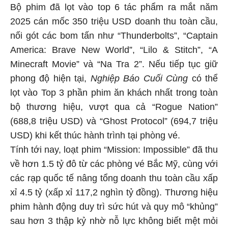
Bộ phim đã lọt vào top 6 tác phẩm ra mắt năm
2025 cán mốc 350 triệu USD doanh thu toàn cầu,
nối gót các bom tấn như “Thunderbolts”, “Captain
America: Brave New World”, “Lilo & Stitch”, “A
Minecraft Movie” và “Na Tra 2”. Nếu tiếp tục giữ
phong độ hiện tại,
Nghiệp Báo Cuối Cùng
có thể
lọt vào Top 3 phần phim ăn khách nhất trong toàn
bộ thương hiệu, vượt qua cả “Rogue Nation”
(688,8 triệu USD) và “Ghost Protocol” (694,7 triệu
USD) khi kết thúc hành trình tại phòng vé.
Tính tới nay, loạt phim “Mission: Impossible” đã thu
về hơn 1.5 tỷ đô từ các phòng vé Bắc Mỹ, cùng với
các rạp quốc tế nâng tổng doanh thu toàn cầu xấp
xỉ 4.5 tỷ (xấp xỉ 117,2 nghìn tỷ đồng). Thương hiệu
phim hành động duy trì sức hút và quy mô “khủng”
sau hơn 3 thập kỷ nhờ nỗ lực không biết mệt mỏi