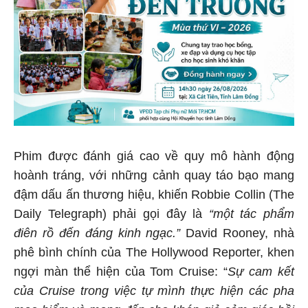
Phim được đánh giá cao về quy mô hành động
hoành tráng, với những cảnh quay táo bạo mang
đậm dấu ấn thương hiệu, khiến Robbie Collin (The
Daily Telegraph) phải gọi đây là
“một tác phẩm
điên rồ đến đáng kinh ngạc.”
David Rooney, nhà
phê bình chính của The Hollywood Reporter, khen
ngợi màn thể hiện của Tom Cruise: “
Sự cam kết
của Cruise trong việc tự mình thực hiện các pha
mạo hiểm và mang đến cho khán giả cảm giác hồi