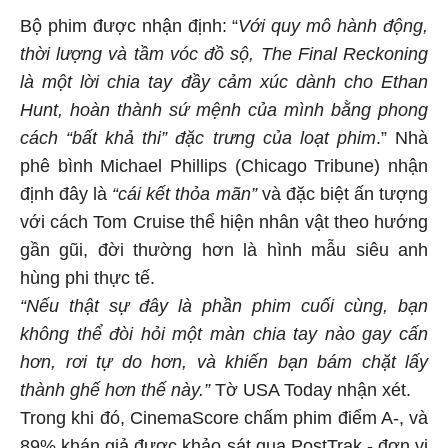
Bộ phim được nhận định: “
Với quy mô hành động,
thời lượng và tầm vóc đồ sộ, The Final Reckoning
là một lời chia tay đầy cảm xúc dành cho Ethan
Hunt, hoàn thành sứ mệnh của mình bằng phong
cách “bất khả thi” đặc trưng của loạt phim
.” Nhà
phê bình Michael Phillips (Chicago Tribune) nhận
định đây là
“cái kết thỏa mãn”
và đặc biệt ấn tượng
với cách Tom Cruise thể hiện nhân vật theo hướng
gần gũi, đời thường hơn là hình mẫu siêu anh
hùng phi thực tế.
“Nếu thật sự đây là phần phim cuối cùng, bạn
không thể đòi hỏi một màn chia tay nào gay cấn
hơn, rơi tự do hơn, và khiến bạn bám chặt lấy
thành ghế hơn thế này.”
Tờ USA Today nhận xét.
Trong khi đó, CinemaScore chấm phim điểm A-, và
89% khán giả được khảo sát qua PostTrak - đơn vị