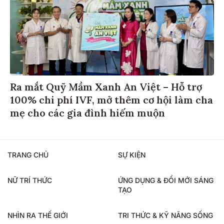
Ra mắt Quỹ Mầm Xanh An Việt – Hỗ trợ
100% chi phí IVF, mở thêm cơ hội làm cha
mẹ cho các gia đình hiếm muộn
TRANG CHỦ
SỰ KIỆN
NỮ TRÍ THỨC
ỨNG DỤNG & ĐỔI MỚI SÁNG
TẠO
NHÌN RA THẾ GIỚI
TRI THỨC & KỸ NĂNG SỐNG