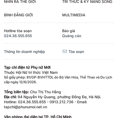
NHÌN RA THẾ GIỚI
TRI THỨC & KỸ NĂNG SỐNG
BÌNH ĐẲNG GIỚI
MULTIMEDIA
Hotline tòa soạn
Báo giá
024.36.555.655
Quảng cáo
Thông tin doanh nghiệp
Tòa soạn
Tạp chí điện tử Phụ nữ Mới
Thuộc Hội Nữ trí thức Việt Nam
Số giấy phép: 81/GP-BVHTTDL do Bộ Văn Hóa, Thể Thao và Du Lịch
cấp ngày 12/6/2026.
Tổng biên tập:
Chu Thị Thu Hằng
Địa chỉ:
94 Nguyễn Hy Quang, phường Đống Đa, Hà Nội.
Hotline: 024.36.555.655 - 0913.212.736 - Email:
tapchi@phunumoi.net.vn
Văn phòng đại diện tại TP. Hồ Chí Minh