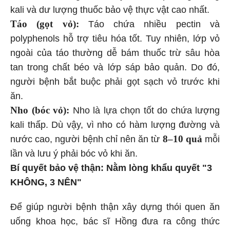
kali và dư lượng thuốc bảo vệ thực vật cao nhất.
Táo (gọt vỏ):
Táo chứa nhiều pectin và
polyphenols hỗ trợ tiêu hóa tốt. Tuy nhiên, lớp vỏ
ngoài của táo thường dễ bám thuốc trừ sâu hòa
tan trong chất béo và lớp sáp bảo quản. Do đó,
người bệnh bắt buộc phải gọt sạch vỏ trước khi
ăn.
Nho (bóc vỏ):
Nho là lựa chọn tốt do chứa lượng
kali thấp. Dù vậy, vì nho có hàm lượng đường và
8–10 quả
nước cao, người bệnh chỉ nên ăn từ
mỗi
lần và lưu ý phải bóc vỏ khi ăn.
Bí quyết bảo vệ thận: Nằm lòng khẩu quyết "3
KHÔNG, 3 NÊN"
Để giúp người bệnh thận xây dựng thói quen ăn
uống khoa học, bác sĩ Hồng đưa ra công thức