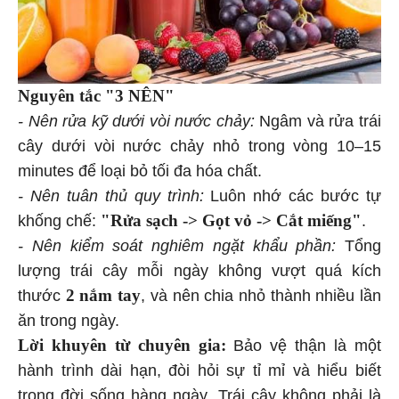
Nguyên tắc "3 NÊN"
- Nên rửa kỹ dưới vòi nước chảy:
Ngâm và rửa trái
cây dưới vòi nước chảy nhỏ trong vòng 10–15
minutes để loại bỏ tối đa hóa chất.
-
Nên tuân thủ quy trình:
Luôn nhớ các bước tự
"Rửa sạch -> Gọt vỏ -> Cắt miếng"
khống chế:
.
-
Nên kiểm soát nghiêm ngặt khẩu phần:
Tổng
lượng trái cây mỗi ngày không vượt quá kích
2 nắm tay
thước
, và nên chia nhỏ thành nhiều lần
ăn trong ngày.
Lời khuyên từ chuyên gia:
Bảo vệ thận là một
hành trình dài hạn, đòi hỏi sự tỉ mỉ và hiểu biết
trong đời sống hàng ngày. Trái cây không phải là