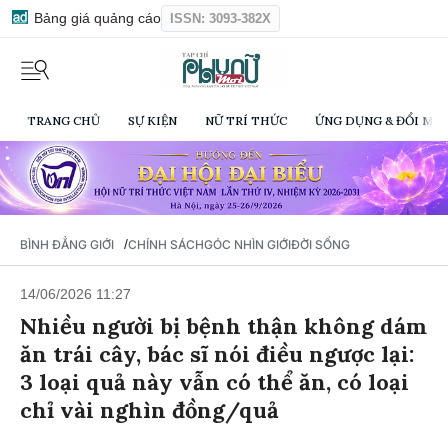
Bảng giá quảng cáo
ISSN: 3093-382X
TRANG CHỦ
SỰ KIỆN
NỮ TRÍ THỨC
ỨNG DỤNG & ĐỔI MỚI
/
BÌNH ĐẲNG GIỚI
CHÍNH SÁCH
GÓC NHÌN GIỚI
ĐỜI SỐNG
14/06/2026 11:27
Nhiều người bị bệnh thận không dám
ăn trái cây, bác sĩ nói điều ngược lại:
3 loại quả này vẫn có thể ăn, có loại
chỉ vài nghìn đồng/quả