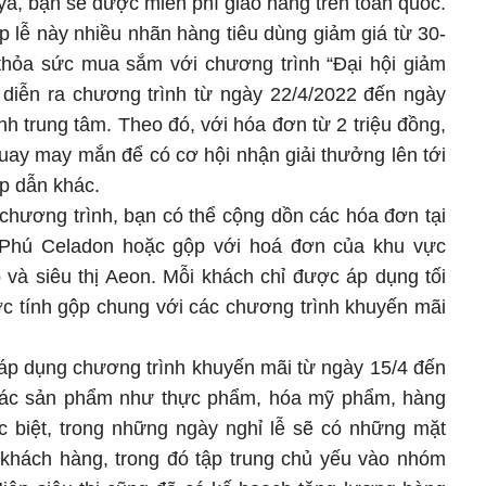
a, bạn sẽ được miễn phí giao hàng trên toàn quốc.
p lễ này nhiều nhãn hàng tiêu dùng giảm giá từ 30-
thỏa sức mua sắm với chương trình “Đại hội giảm
n diễn ra chương trình từ ngày 22/4/2022 đến ngày
h trung tâm. Theo đó, với hóa đơn từ 2 triệu đồng,
uay may mắn để có cơ hội nhận giải thưởng lên tới
ấp dẫn khác.
 chương trình, bạn có thể cộng dồn các hóa đơn tại
hú Celadon hoặc gộp với hoá đơn của khu vực
 và siêu thị Aeon. Mỗi khách chỉ được áp dụng tối
ợc tính gộp chung với các chương trình khuyến mãi
ị áp dụng chương trình khuyến mãi từ ngày 15/4 đến
 các sản phẩm như thực phẩm, hóa mỹ phẩm, hàng
c biệt, trong những ngày nghỉ lễ sẽ có những mặt
khách hàng, trong đó tập trung chủ yếu vào nhóm