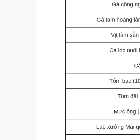
Gà công ng
Gà tam hoàng làm
Vịt làm sẵn
Cá lóc nuôi 
Cá
Tôm bạc (10
Tôm đất 
Mực ống (
Lạp xưởng Mai quế