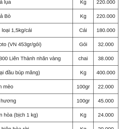
ả lụa
Kg
220.000
ả Bò
Kg
220.000
loại 1,5kg/cái
Cái
180.000
oto (VN 453gr/gói)
Gói
32.000
 300 Liên Thành nhãn vàng
chai
38.000
oại đầu búp măng)
Kg
400.000
m mèo
100gr
22.000
 hương
100gr
45.000
hòa (bịch 1 kg)
Kg
24.000