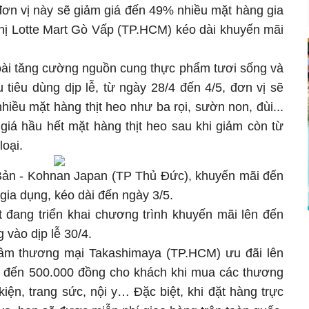
 đơn vị này sẽ giảm giá đến 49% nhiều mặt hàng gia
thị Lotte Mart Gò Vấp (TP.HCM) kéo dài khuyến mãi
ài tăng cường nguồn cung thực phẩm tươi sống và
tiêu dùng dịp lễ, từ ngày 28/4 đến 4/5, đơn vị sẽ
iều mặt hàng thịt heo như ba rọi, sườn non, đùi...
 giá hầu hết mặt hàng thịt heo sau khi giảm còn từ
loại.
 Bản - Kohnan Japan (TP Thủ Đức), khuyến mãi đến
ia dụng, kéo dài đến ngày 3/5.
 đang triển khai chương trình khuyến mãi lên đến
vào dịp lễ 30/4.
 tâm thương mại Takashimaya (TP.HCM) ưu đãi lên
n đến 500.000 đồng cho khách khi mua các thương
iện, trang sức, nội y… Đặc biệt, khi đặt hàng trực