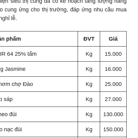
iện siêu thị cũng đã có kế hoạch tăng lượng hàng
 cung ứng cho thị trường, đáp ứng nhu cầu mua
ghỉ lễ.
ản phẩm
ĐVT
Giá
 IR 64 25% tấm
Kg
15.000
ng Jasmine
Kg
16.000
thơm chợ Đào
Kg
25.000
p sáp
Kg
27.000
heo đùi
Kg
130.000
o nạc đùi
Kg
150.000