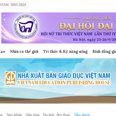
ISSN: 3093-382X
tạo
Nhìn ra thế giới
Tri thức & Kỹ năng sống
Bình đẳng gi
ục
Sức khỏe
Văn hóa
Du lịch- Ẩm thực
Tiêu dùng