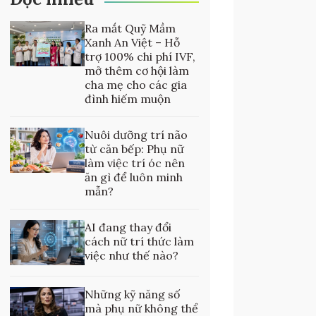
Ra mắt Quỹ Mầm
Xanh An Việt – Hỗ
trợ 100% chi phí IVF,
mở thêm cơ hội làm
cha mẹ cho các gia
đình hiếm muộn
Nuôi dưỡng trí não
từ căn bếp: Phụ nữ
làm việc trí óc nên
ăn gì để luôn minh
mẫn?
AI đang thay đổi
cách nữ trí thức làm
việc như thế nào?
Những kỹ năng số
mà phụ nữ không thể