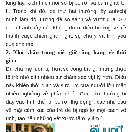
lung lay, kích thích nỗi sợ bị bỏ rơi và cảm giác tự
ti. Trong khi đó, bé thứ hai thường lấy anh/chị
mình làm đối tượng để so sánh và vượt qua. Sự
cạnh tranh này nếu không được điều hướng sẽ trở
thành cuộc chiến giành giật sự chú ý và tình yêu
của cha mẹ.
2. Khó khăn trong việc giữ công bằng về thời
gian
Dù cha mẹ luôn tự hứa sẽ công bằng, nhưng thực
tế trẻ nhỏ cần nhiều sự chăm sóc vật lý hơn. Điều
này khiến thời gian và sức lực của người lớn mặc
nhiên nghiêng về phía bé út. Con lớn thường bị
đẩy vào tình thế "bị bỏ rơi thụ động", các nhu cầu
về mặt cảm xúc của trẻ dễ bị ngó lơ một cách vô
tình, tạo nên những vết xước tâm lý âm ỉ.