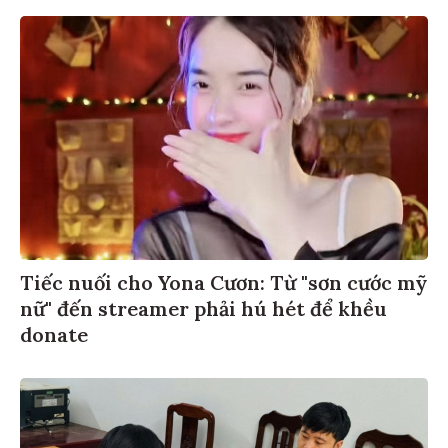
Tiếc nuối cho Yona Cươn: Từ "sơn cước mỹ
nữ" đến streamer phải hú hét để khều
donate