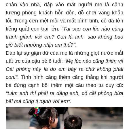
chân vào nhà, đập vào mắt người mẹ là cảnh
tượng phòng khách hỗn độn, đồ chơi văng khắp
lối. Trong cơn mệt mỏi và mất bình tĩnh, cô đã lớn
tiếng quát con trai lớn:
"Tại sao con lúc nào cũng
tranh giành với em? Con là anh, sao không bao
giờ biết nhường nhịn em thế?"
.
Đáp lại sự giận dữ của mẹ là những giọt nước mắt
uất ức của cậu bé 6 tuổi:
"Mẹ lúc nào cũng thiên vị!
Cái phòng này là do em bày ra chứ không phải
con!"
. Tình hình càng thêm căng thẳng khi người
bà đứng cạnh bồi thêm một câu theo tư duy cũ:
"Làm anh thì phải ra dáng anh, có cái phòng bừa
bãi mà cũng tị nạnh với em"
.