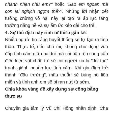
nhanh nhẹn như em?"
hoặc
"Sao em ngoan mà
con lại nghịch ngợm thế?"
. Những lời nhận xét
tưởng chừng vô hại này lại tạo ra áp lực tăng
trưởng nặng nề và sự ấm ức kéo dài cho trẻ.
4. Sự thù địch nảy sinh từ thiếu gắn kết
Nhiều người tin rằng huyết thống sẽ tự tạo ra tình
thân. Thực tế, nếu cha mẹ không chủ động vun
đắp tình cảm giữa hai trẻ mà chỉ bận rộn cung cấp
điều kiện vật chất, trẻ sẽ coi người kia là "đối thủ"
tranh giành nguồn lực tình cảm. Khi gia đình trở
thành "đấu trường", mâu thuẫn sẽ bùng nổ liên
miên và tình anh em sẽ bị rạn nứt từ sớm.
Chìa khóa vàng để xây dựng sự công bằng
thực sự
Chuyên gia tâm lý Vũ Chí Hồng nhận định: Cha