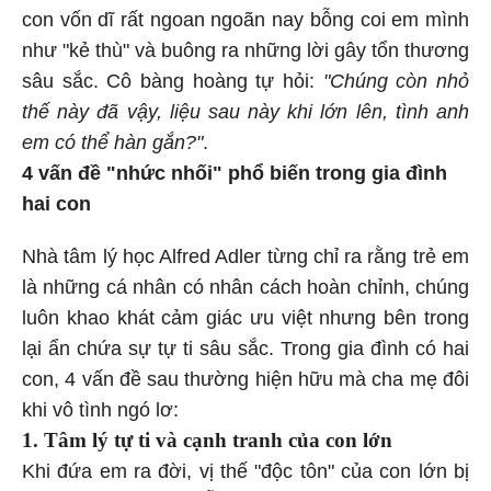
con vốn dĩ rất ngoan ngoãn nay bỗng coi em mình
như "kẻ thù" và buông ra những lời gây tổn thương
sâu sắc. Cô bàng hoàng tự hỏi:
"Chúng còn nhỏ
thế này đã vậy, liệu sau này khi lớn lên, tình anh
em có thể hàn gắn?"
.
4 vấn đề "nhức nhối" phổ biến trong gia đình
hai con
Nhà tâm lý học Alfred Adler từng chỉ ra rằng trẻ em
là những cá nhân có nhân cách hoàn chỉnh, chúng
luôn khao khát cảm giác ưu việt nhưng bên trong
lại ẩn chứa sự tự ti sâu sắc. Trong gia đình có hai
con, 4 vấn đề sau thường hiện hữu mà cha mẹ đôi
khi vô tình ngó lơ:
1. Tâm lý tự ti và cạnh tranh của con lớn
Khi đứa em ra đời, vị thế "độc tôn" của con lớn bị