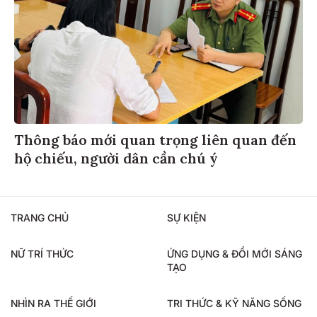
Thông báo mới quan trọng liên quan đến
hộ chiếu, người dân cần chú ý
TRANG CHỦ
SỰ KIỆN
NỮ TRÍ THỨC
ỨNG DỤNG & ĐỔI MỚI SÁNG
TẠO
NHÌN RA THẾ GIỚI
TRI THỨC & KỸ NĂNG SỐNG