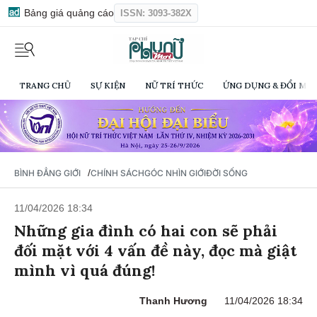
Bảng giá quảng cáo
ISSN: 3093-382X
TRANG CHỦ
SỰ KIỆN
NỮ TRÍ THỨC
ỨNG DỤNG & ĐỔI MỚI
/
BÌNH ĐẲNG GIỚI
CHÍNH SÁCH
GÓC NHÌN GIỚI
ĐỜI SỐNG
11/04/2026 18:34
Những gia đình có hai con sẽ phải
đối mặt với 4 vấn đề này, đọc mà giật
mình vì quá đúng!
Thanh Hương
11/04/2026 18:34