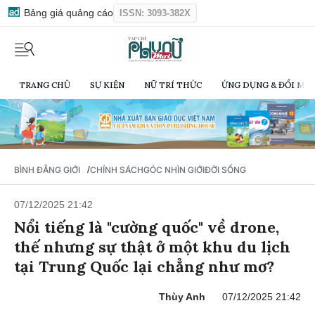
Bảng giá quảng cáo
ISSN: 3093-382X
TRANG CHỦ
SỰ KIỆN
NỮ TRÍ THỨC
ỨNG DỤNG & ĐỔI MỚI
/
BÌNH ĐẲNG GIỚI
CHÍNH SÁCH
GÓC NHÌN GIỚI
ĐỜI SỐNG
07/12/2025 21:42
Nổi tiếng là "cường quốc" về drone,
thế nhưng sự thật ở một khu du lịch
tại Trung Quốc lại chẳng như mơ?
Thùy Anh
07/12/2025 21:42