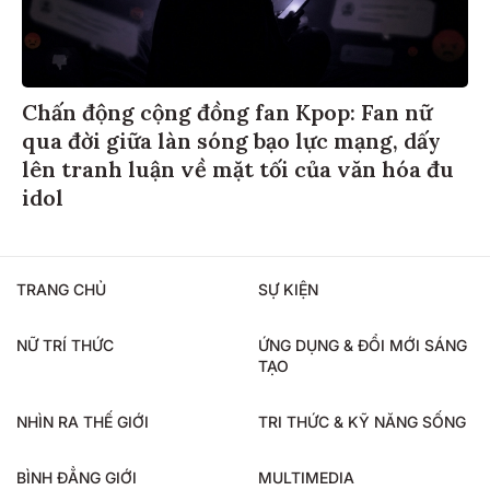
Chấn động cộng đồng fan Kpop: Fan nữ
qua đời giữa làn sóng bạo lực mạng, dấy
lên tranh luận về mặt tối của văn hóa đu
idol
TRANG CHỦ
SỰ KIỆN
NỮ TRÍ THỨC
ỨNG DỤNG & ĐỔI MỚI SÁNG
TẠO
NHÌN RA THẾ GIỚI
TRI THỨC & KỸ NĂNG SỐNG
BÌNH ĐẲNG GIỚI
MULTIMEDIA