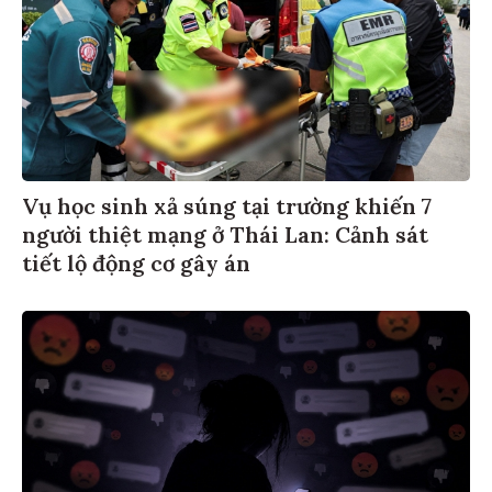
Vụ học sinh xả súng tại trường khiến 7
người thiệt mạng ở Thái Lan: Cảnh sát
tiết lộ động cơ gây án