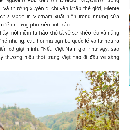
e Nguyen) Founder/ Art Director VIQUETA, trong
u và thường xuyên di chuyển khắp thế giới, Hiente
g chữ Made in Vietnam xuất hiện trong những cửa
p đến những phụ kiện tinh xảo.
thấy một niềm tự hào khó tả về sự khéo léo và năng
 Thế nhưng, câu hỏi mà bạn bè quốc tế vô tư nêu ra
iến cô giật mình: “Nếu Việt Nam giỏi như vậy, sao
kỳ thương hiệu thời trang Việt nào đi đầu về sáng