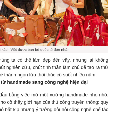
i xách Việt được bạn bè quốc tế đón nhận.
chúng ta có thể làm đẹp đến vậy, nhưng lại không
út nghiên cứu, chút tinh thần làm chủ để tạo ra thứ
rở thành ngọn lửa thôi thúc cô suốt nhiều năm.
n từ handmade sang công nghệ hiện đại
t đầu bằng việc mở một xưởng handmade nho nhỏ.
o cô thấy giới hạn của thủ công truyền thống: quy
hó bắt kịp những ý tưởng đòi hỏi công nghệ chế tác