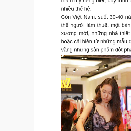
thẩm mỹ riêng biệt, quy trình
nhiều thế hệ.
Còn Việt Nam, suốt 30-40 nă
thế người làm thuê, một bàn
xưởng mới, những nhà thiết 
hoặc cải biên từ những mẫu đã
vắng những sản phẩm đột phá m