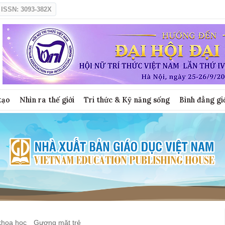
ISSN: 3093-382X
tạo
Nhìn ra thế giới
Tri thức & Kỹ năng sống
Bình đẳng gi
khoa học
Gương mặt trẻ