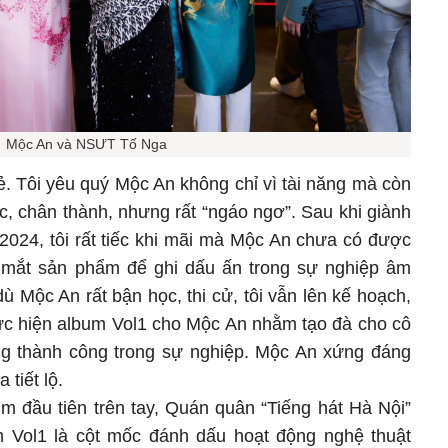
Mộc An và NSƯT Tố Nga
rẻ. Tôi yêu quý Mộc An không chỉ vì tài năng mà còn
c, chân thành, nhưng rất “ngáo ngơ”. Sau khi giành
2024, tôi rất tiếc khi mãi mà Mộc An chưa có được
a mắt sản phẩm để ghi dấu ấn trong sự nghiệp âm
ù Mộc An rất bận học, thi cử, tôi vẫn lên kế hoạch,
hực hiện album Vol1 cho Mộc An nhằm tạo đà cho cô
ng thành công trong sự nghiệp. Mộc An xứng đáng
 tiết lộ.
m đầu tiên trên tay, Quán quân “Tiếng hát Hà Nội”
m Vol1 là cột mốc đánh dấu hoạt động nghệ thuật