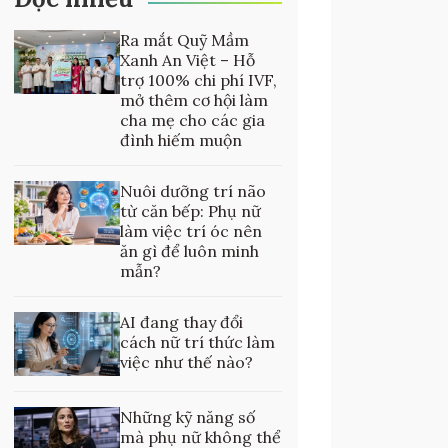
Ra mắt Quỹ Mầm
Xanh An Việt – Hỗ
trợ 100% chi phí IVF,
mở thêm cơ hội làm
cha mẹ cho các gia
đình hiếm muộn
Nuôi dưỡng trí não
từ căn bếp: Phụ nữ
làm việc trí óc nên
ăn gì để luôn minh
mẫn?
AI đang thay đổi
cách nữ trí thức làm
việc như thế nào?
Những kỹ năng số
mà phụ nữ không thể