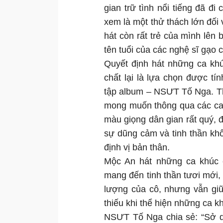
gian trữ tình nổi tiếng đã 
xem là một thử thách lớn đối 
hát còn rất trẻ của mình lên
tên tuổi của các nghệ sĩ gạo 
Quyết định hát những ca kh
chất lại là lựa chọn được t
tập album – NSƯT Tố Nga. T
mong muốn thông qua các ca 
màu giọng dân gian rất quý, đ
sự dũng cảm và tinh thần khô
định vị bản thân.
Mộc An hát những ca khúc c
mang đến tinh thần tươi mới, 
lượng của cô, nhưng vẫn gi
thiếu khi thể hiện những ca k
NSƯT Tố Nga chia sẻ: “Sở d