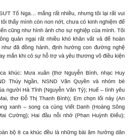
 NSƯT Tố Nga… mắng rất nhiều, nhưng tôi lại rất vui
 tôi thấy mình còn non nớt, chưa có kinh nghiệm để
iển cũng như hình ảnh cho sự nghiệp của mình. Tôi
ng quản ngại rất nhiều khó khăn vất vả để hoàn
g như đã đồng hành, định hướng con đường nghệ
may mắn khi có sự hỗ trợ và yêu thương vô điều kiện
ca khúc: Mưa xuân (thơ Nguyễn Bính, nhạc Huy
SND Thúy Ngần, NSND Vân Quyền và nhóm bè
của người Hà Tĩnh (Nguyễn Văn Tý); Huế – tình yêu
Mai, thơ Đỗ Thị Thanh Bình); Em chọn lối này (An
đồng xanh – song ca cùng Viết Danh (Hoàng Sông
ai Cường); Hai đầu nỗi nhớ (Phan Huỳnh Điểu);
toàn bộ 8 ca khúc đều là những bài âm hưởng dân