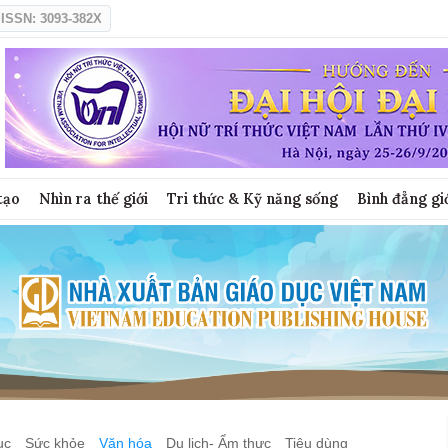
ISSN: 3093-382X
tạo
Nhìn ra thế giới
Tri thức & Kỹ năng sống
Bình đẳng gi
ục
Sức khỏe
Văn hóa
Du lịch- Ẩm thực
Tiêu dùng