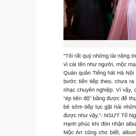
“Tôi rất quý những tài năng t
vì cái tên như người, mộc mạ
Quán quân Tiếng hát Hà Nội 
bước tiến tiếp theo, chưa r
nhạc chuyên nghiệp. Vì vậy, d
“ép tiến độ” bằng được để t
bé sớm tiếp tục gặt hái nhữ
được như vậy.”- NSƯT Tố Nga
Hạnh phúc khi đón nhận albu
Mộc An cũng cho biết, albu