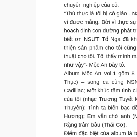
chuyên nghiệp của cô.
“Thú thực là tôi bị cô giáo -
vì được mắng. Bởi vì thực sự
hoạch định con đường phát tr
biết ơn NSƯT Tố Nga đã khô
thiện sản phẩm cho tôi cũn
thuật cho tôi. Tôi thấy mình 
như vậy”- Mộc An bày tỏ.
Album Mộc An Vol.1 gồm 8 
Thục) – song ca cùng N
Cadillac; Một khúc tâm tình 
của tôi (nhạc Trương Tuyết 
Thuyên); Tình ta biển bạc 
Hương); Em vẫn chờ anh (M
Rặng trâm bầu (Thái Cơ).
Điểm đặc biệt của album là 