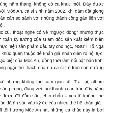
đi cùng năm tháng, không có ca khúc mới. Đây được
với Mộc An, ca sĩ sinh năm 2002, khi dám đặt giọng
 bàn cân so sánh với những thành công gắn liền với
cội.
úc cũ, thoạt nghe có vẻ “ngược dòng” nhưng thực
ính toán kỹ lưỡng của Giám đốc sản xuất kiêm biên
hực hiện sản phẩm đầu tay cho học, NSƯT Tố Nga
khúc quen thuộc để khán giả nhận diện rõ nội lực,
ặc biệt của Mộc An, đồng thời làm nổi bật bản lĩnh,
ng ngại thử thách của nữ ca sĩ trẻ trên con đường
ũ nhưng không tạo cảm giác cũ. Trái lại, album
sáng trong, đúng với tuổi thanh xuân tràn đầy năng
ữ được độ đằm sâu, chín chắn – yếu tố không thể
húc đã ăn sâu vào ký ức của nhiều thế hệ khán giả.
ĩ tôi hướng Mộc An hát những ca khúc này là bởi