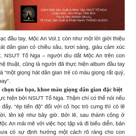
c đầu tay, Mộc An Vol.1 còn như một lời giới thiệu
át dân gian có chiều sâu, tươi sáng, giàu cảm xúc
ệt. NSƯT Tố Nga – người dìu dắt Mộc An trên con
ệ thuật, cũng là người đã thực hiện album đầu tay
à “một giọng hát dân gian trẻ có màu giọng rất quý,
nay”.
 chọn táo bạo, khoe màu giọng dân gian đặc biệt
ực hiện bởi NSƯT Tố Nga. Thậm chí có thể nói nếu
y, “ép tiến độ” đối với cô học trò cưng thì có lẽ
ời, lên kệ như bây giờ. Bởi lẽ, sau thành công ở
Mộc An mải mê với việc học tập và đi biểu diễn, bản
hưa có sự định hướng một cách rõ ràng cho con