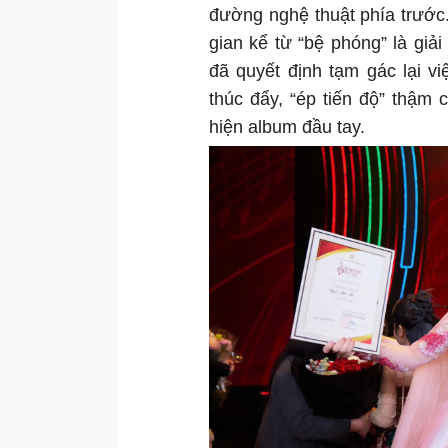
đường nghệ thuật phía trước.
gian kể từ “bệ phóng” là gi
đã quyết định tạm gác lại v
thúc đẩy, “ép tiến độ” thậm 
hiện album đầu tay.