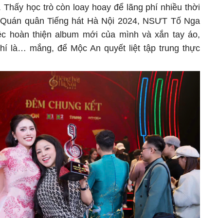
 Thấy học trò còn loay hoay để lãng phí nhiều thời
ải Quán quân Tiếng hát Hà Nội 2024, NSƯT Tố Nga
iệc hoàn thiện album mới của mình và xắn tay áo,
chí là… mắng, để Mộc An quyết liệt tập trung thực