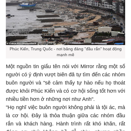
Phúc Kiến, Trung Quốc - nơi băng đảng "đầu rắn" hoạt động
mạnh mẽ
Một nguồn tin giấu tên nói với Mirror rằng một số
người có ý định vượt biên đã tự tìm đến các nhóm
buôn người và "sẽ cảm thấy tự hào nếu họ thoát
được khỏi Phúc Kiến và có cơ hội sống tốt hơn với
nhiều tiền hơn ở những nơi như Anh".
"Họ nghĩ việc buôn người không phải là tội ác, mà
là cơ hội. Đây là thỏa thuận giữa các nhóm đầu
rắn và khách hàng. Hành trình rất khó khăn, rất
đáng sợ chứ không hề dễ chịu, nhưng phần