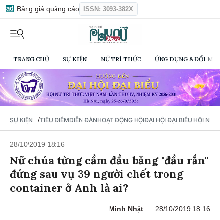
Bảng giá quảng cáo
ISSN: 3093-382X
TRANG CHỦ
SỰ KIỆN
NỮ TRÍ THỨC
ỨNG DỤNG & ĐỔI MỚI
/
SỰ KIỆN
TIÊU ĐIỂM
DIỄN ĐÀN
HOẠT ĐỘNG HỘI
ĐẠI HỘI ĐẠI BIỂU HỘI NỮ 
28/10/2019 18:16
Nữ chúa từng cầm đầu băng "đầu rắn"
đứng sau vụ 39 người chết trong
container ở Anh là ai?
Minh Nhật
28/10/2019 18:16