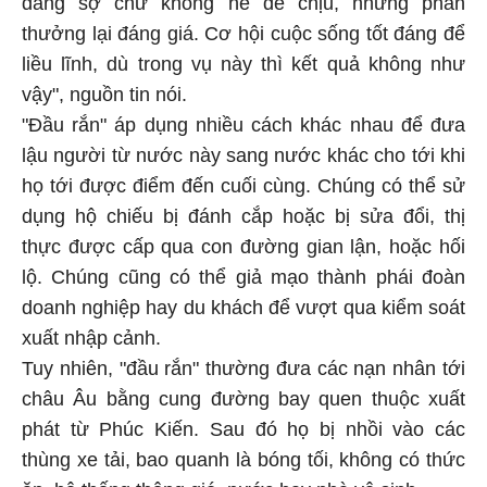
thưởng lại đáng giá. Cơ hội cuộc sống tốt đáng để
liều lĩnh, dù trong vụ này thì kết quả không như
vậy", nguồn tin nói.
"Đầu rắn" áp dụng nhiều cách khác nhau để đưa
lậu người từ nước này sang nước khác cho tới khi
họ tới được điểm đến cuối cùng. Chúng có thể sử
dụng hộ chiếu bị đánh cắp hoặc bị sửa đổi, thị
thực được cấp qua con đường gian lận, hoặc hối
lộ. Chúng cũng có thể giả mạo thành phái đoàn
doanh nghiệp hay du khách để vượt qua kiểm soát
xuất nhập cảnh.
Tuy nhiên, "đầu rắn" thường đưa các nạn nhân tới
châu Âu bằng cung đường bay quen thuộc xuất
phát từ Phúc Kiến. Sau đó họ bị nhồi vào các
thùng xe tải, bao quanh là bóng tối, không có thức
ăn, hệ thống thông gió, nước hay nhà vệ sinh.