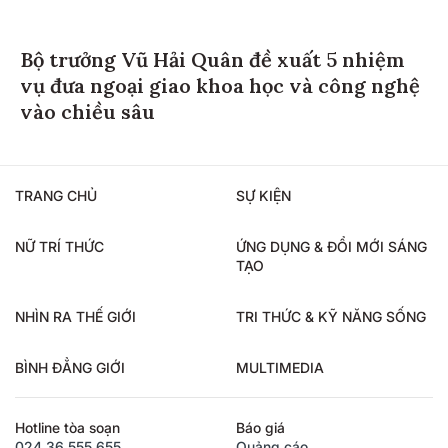
Bộ trưởng Vũ Hải Quân đề xuất 5 nhiệm
vụ đưa ngoại giao khoa học và công nghệ
vào chiều sâu
TRANG CHỦ
SỰ KIỆN
NỮ TRÍ THỨC
ỨNG DỤNG & ĐỔI MỚI SÁNG
TẠO
NHÌN RA THẾ GIỚI
TRI THỨC & KỸ NĂNG SỐNG
BÌNH ĐẲNG GIỚI
MULTIMEDIA
Hotline tòa soạn
Báo giá
024.36.555.655
Quảng cáo