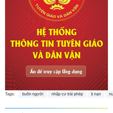
Tags:
buôn người
nhập cư trái phép
tị nạn
nu