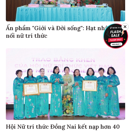
Ấn phẩm "Giới và Đời sống": Hạt nhân kết
✕
nối nữ trí thức
Hội Nữ trí thức Đồng Nai kết nạp hơn 40