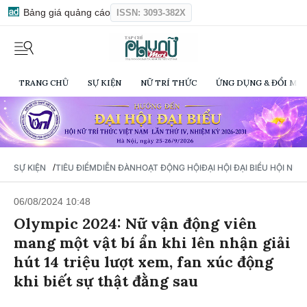
Bảng giá quảng cáo
ISSN: 3093-382X
TRANG CHỦ
SỰ KIỆN
NỮ TRÍ THỨC
ỨNG DỤNG & ĐỔI MỚI
/
SỰ KIỆN
TIÊU ĐIỂM
DIỄN ĐÀN
HOẠT ĐỘNG HỘI
ĐẠI HỘI ĐẠI BIỂU HỘI NỮ 
06/08/2024 10:48
Olympic 2024: Nữ vận động viên
mang một vật bí ẩn khi lên nhận giải
hút 14 triệu lượt xem, fan xúc động
khi biết sự thật đằng sau