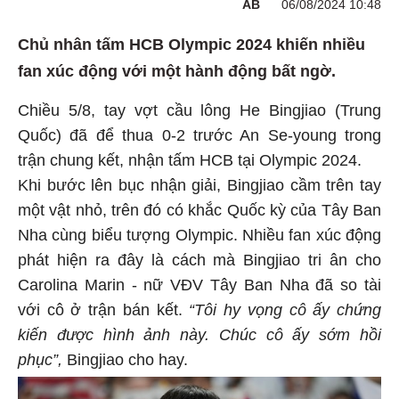
AB
06/08/2024 10:48
Chủ nhân tấm HCB Olympic 2024 khiến nhiều
fan xúc động với một hành động bất ngờ.
Chiều 5/8, tay vợt cầu lông He Bingjiao (Trung
Quốc) đã để thua 0-2 trước An Se-young trong
trận chung kết, nhận tấm HCB tại Olympic 2024.
Khi bước lên bục nhận giải, Bingjiao cầm trên tay
một vật nhỏ, trên đó có khắc Quốc kỳ của Tây Ban
Nha cùng biểu tượng Olympic. Nhiều fan xúc động
phát hiện ra đây là cách mà Bingjiao tri ân cho
Carolina Marin - nữ VĐV Tây Ban Nha đã so tài
với cô ở trận bán kết.
“Tôi hy vọng cô ấy chứng
kiến được hình ảnh này. Chúc cô ấy sớm hồi
phục”,
Bingjiao cho hay.