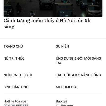
Cảnh tượng hiếm thấy ở Hà Nội lúc 9h
sáng
TRANG CHỦ
SỰ KIỆN
NỮ TRÍ THỨC
ỨNG DỤNG & ĐỔI MỚI SÁNG
TẠO
NHÌN RA THẾ GIỚI
TRI THỨC & KỸ NĂNG SỐNG
BÌNH ĐẲNG GIỚI
MULTIMEDIA
Hotline tòa soạn
Báo giá
024.36.555.655
Quảng cáo