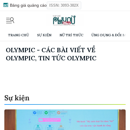
Bảng giá quảng cáo
ISSN: 3093-382X
TRANG CHỦ
SỰ KIỆN
NỮ TRÍ THỨC
ỨNG DỤNG & ĐỔI MỚI
OLYMPIC - CÁC BÀI VIẾT VỀ
OLYMPIC, TIN TỨC OLYMPIC
Sự kiện