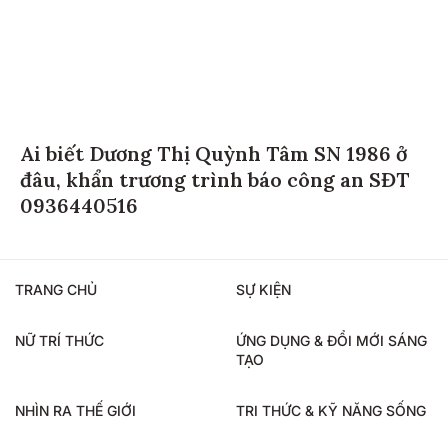
Ai biết Dương Thị Quỳnh Tâm SN 1986 ở
đâu, khẩn trương trình báo công an SĐT
0936440516
TRANG CHỦ
SỰ KIỆN
NỮ TRÍ THỨC
ỨNG DỤNG & ĐỔI MỚI SÁNG
TẠO
NHÌN RA THẾ GIỚI
TRI THỨC & KỸ NĂNG SỐNG