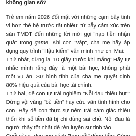
không gian số?
Trẻ em năm 2026 đối mặt với những cạm bẫy tinh
vi hơn thế hệ trước rất nhiều: từ bẫy cảm xúc trên
sàn TMĐT đến những lời mời gọi "nạp tiền nhận
quà" trong
game
. Khi con "vấp", cha mẹ hãy áp
dụng quy trình "Hậu kiểm" văn minh như chị Mai:
Thứ nhất, dừng lại 10 giây trước khi mắng: Hãy tự
nhắc mình rằng đây là một bài học, không phải
một vụ án. Sự bình tĩnh của cha mẹ quyết định
80% hiệu quả của bài học tài chính.
Thứ hai, để con tự trải nghiệm "Nỗi đau thiếu hụt":
Đừng vội vàng "bù tiền" hay cứu vãn tình hình cho
con. Hãy để con thực sự nếm trải cảm giác thiếu
thốn khi số tiền đã bị chi dùng sai chỗ. Nỗi đau là
người thầy tốt nhất để rèn luyện sự tỉnh táo.
Cuối cùng, dạy con cách "truy vết" dòng tiền: Cùng