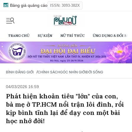
Bảng giá quảng cáo
ISSN: 3093-382X
TRANG CHỦ
SỰ KIỆN
NỮ TRÍ THỨC
ỨNG DỤNG & ĐỔI MỚI
/
BÌNH ĐẲNG GIỚI
CHÍNH SÁCH
GÓC NHÌN GIỚI
ĐỜI SỐNG
04/03/2026 16:59
Phát hiện khoản tiêu "lớn" của con,
bà mẹ ở TP.HCM nổi trận lôi đình, rồi
kịp bình tĩnh lại để dạy con một bài
học nhớ đời!