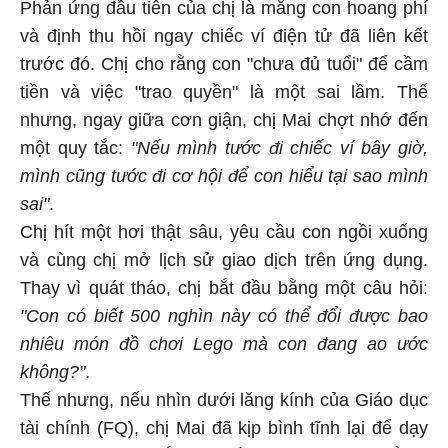
Phản ứng đầu tiên của chị là mắng con hoang phí
và định thu hồi ngay chiếc ví điện tử đã liên kết
trước đó. Chị cho rằng con "chưa đủ tuổi" để cầm
tiền và việc "trao quyền" là một sai lầm. Thế
nhưng, ngay giữa cơn giận, chị Mai chợt nhớ đến
một quy tắc:
"Nếu mình tước đi chiếc ví bây giờ,
mình cũng tước đi cơ hội để con hiểu tại sao mình
sai"
.
Chị hít một hơi thật sâu, yêu cầu con ngồi xuống
và cùng chị mở lịch sử giao dịch trên ứng dụng.
Thay vì quát tháo, chị bắt đầu bằng một câu hỏi:
"Con có biết 500 nghìn này có thể đổi được bao
nhiêu món đồ chơi Lego mà con đang ao ước
không?"
.
Thế nhưng, nếu nhìn dưới lăng kính của Giáo dục
tài chính (FQ), chị Mai đã kịp bình tĩnh lại để dạy