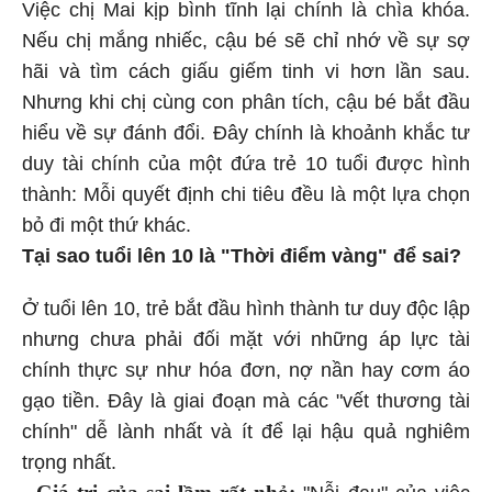
Việc chị Mai kịp bình tĩnh lại chính là chìa khóa.
Nếu chị mắng nhiếc, cậu bé sẽ chỉ nhớ về sự sợ
hãi và tìm cách giấu giếm tinh vi hơn lần sau.
Nhưng khi chị cùng con phân tích, cậu bé bắt đầu
hiểu về sự đánh đổi. Đây chính là khoảnh khắc tư
duy tài chính của một đứa trẻ 10 tuổi được hình
thành: Mỗi quyết định chi tiêu đều là một lựa chọn
bỏ đi một thứ khác.
Tại sao tuổi lên 10 là "Thời điểm vàng" để sai?
Ở tuổi lên 10, trẻ bắt đầu hình thành tư duy độc lập
nhưng chưa phải đối mặt với những áp lực tài
chính thực sự như hóa đơn, nợ nần hay cơm áo
gạo tiền. Đây là giai đoạn mà các "vết thương tài
chính" dễ lành nhất và ít để lại hậu quả nghiêm
trọng nhất.
- Giá trị của sai lầm rất nhỏ:
"Nỗi đau" của việc