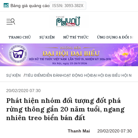
Bảng giá quảng cáo
ISSN: 3093-382X
TRANG CHỦ
SỰ KIỆN
NỮ TRÍ THỨC
ỨNG DỤNG & ĐỔI MỚI
/
SỰ KIỆN
TIÊU ĐIỂM
DIỄN ĐÀN
HOẠT ĐỘNG HỘI
ĐẠI HỘI ĐẠI BIỂU HỘI NỮ 
20/02/2020 07:30
Phát hiện nhóm đối tượng đốt phá
rừng thông gần 20 năm tuổi, ngang
nhiên treo biển bán đất
Thanh Mai
20/02/2020 07:30