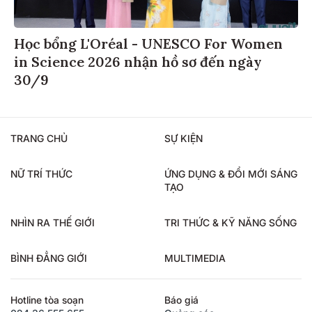
Học bổng L'Oréal - UNESCO For Women
in Science 2026 nhận hồ sơ đến ngày
30/9
TRANG CHỦ
SỰ KIỆN
NỮ TRÍ THỨC
ỨNG DỤNG & ĐỔI MỚI SÁNG
TẠO
NHÌN RA THẾ GIỚI
TRI THỨC & KỸ NĂNG SỐNG
BÌNH ĐẲNG GIỚI
MULTIMEDIA
Hotline tòa soạn
Báo giá
024.36.555.655
Quảng cáo