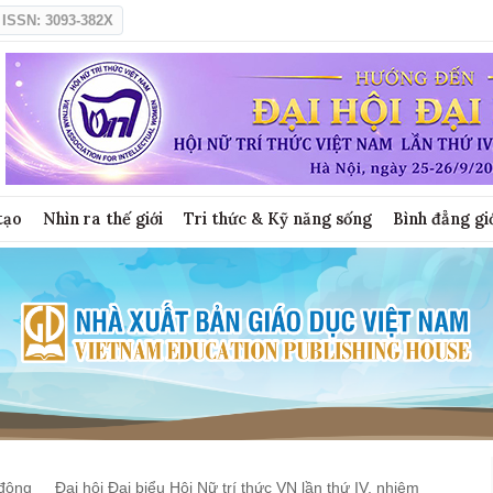
ISSN: 3093-382X
tạo
Nhìn ra thế giới
Tri thức & Kỹ năng sống
Bình đẳng gi
động
Đại hội Đại biểu Hội Nữ trí thức VN lần thứ IV, nhiệm