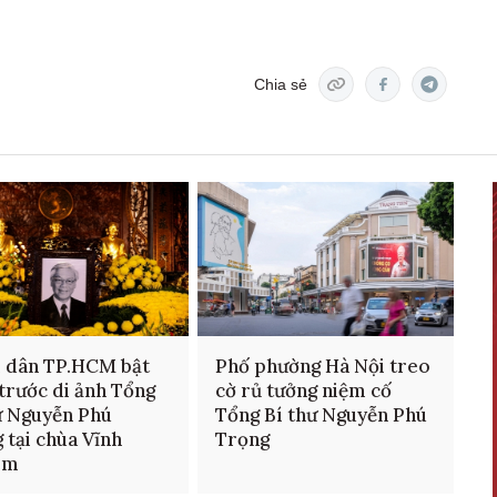
Chia sẻ
 dân TP.HCM bật
Phố phường Hà Nội treo
trước di ảnh Tổng
cờ rủ tưởng niệm cố
ư Nguyễn Phú
Tổng Bí thư Nguyễn Phú
 tại chùa Vĩnh
Trọng
êm