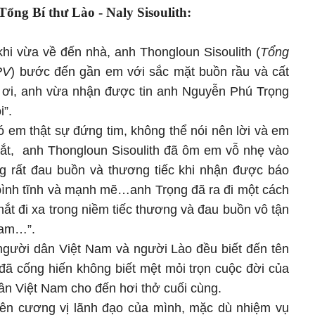
ổng Bí thư Lào - Naly Sisoulith:
hi vừa về đến nhà, anh Thongloun Sisoulith (
Tổng
PV
) bước đến gần em với sắc mặt buồn rầu và cất
y ơi, anh vừa nhận được tin anh Nguyễn Phú Trọng
i”.
ó em thật sự đứng tim, không thể nói nên lời và em
t, anh Thongloun Sisoulith đã ôm em vỗ nhẹ vào
ng rất đau buồn và thương tiếc khi nhận được báo
bình tĩnh và mạnh mẽ…anh Trọng đã ra đi một cách
ắt đi xa trong niềm tiếc thương và đau buồn vô tận
Nam…”.
 người dân Việt Nam và người Lào đều biết đến tên
 đã cống hiến không biết mệt mỏi trọn cuộc đời của
n Việt Nam cho đến hơi thở cuối cùng.
rên cương vị lãnh đạo của mình, mặc dù nhiệm vụ