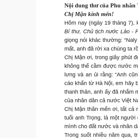
Nội dung thư của Phu nhân T
Chị Mận kính mến!
Hôm nay (ngày 19 tháng 7), k
Bí thư, Chủ tịch nước Lào - 
giọng nói khác thường: “Nal
mất, anh đã rời xa chúng ta rồ
Chị Mận ơi, trong giây phút đ
không thể cầm được nước mắ
lưng và an ủi rằng: “Anh cũ
cáo khẩn từ Hà Nội, em hãy 
thanh thản, anh ấy đã nhắm m
của nhân dân cả nước Việt 
Chị Mận thân mến ơi, tất cả
tuổi anh Trọng, là một người
mình cho đất nước và nhân dâ
Trong suốt nhiều năm qua, t