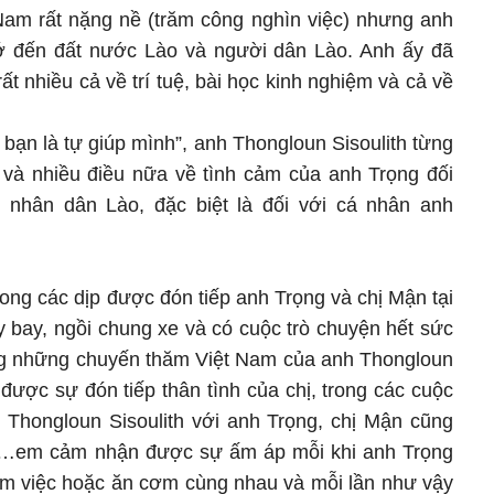
Nam rất nặng nề (trăm công nghìn việc) nhưng anh
ớ đến đất nước Lào và người dân Lào. Anh ấy đã
 nhiều cả về trí tuệ, bài học kinh nghiệm và cả về
 bạn là tự giúp mình”, anh Thongloun Sisoulith từng
và nhiều điều nữa về tình cảm của anh Trọng đối
i nhân dân Lào, đặc biệt là đối với cá nhân anh
ng các dịp được đón tiếp anh Trọng và chị Mận tại
 bay, ngồi chung xe và có cuộc trò chuyện hết sức
ng những chuyến thăm Việt Nam của anh Thongloun
được sự đón tiếp thân tình của chị, trong các cuộc
 Thongloun Sisoulith với anh Trọng, chị Mận cũng
em…em cảm nhận được sự ấm áp mỗi khi anh Trọng
làm việc hoặc ăn cơm cùng nhau và mỗi lần như vậy