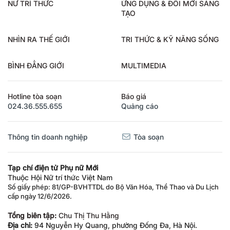
NỮ TRÍ THỨC
ỨNG DỤNG & ĐỔI MỚI SÁNG
TẠO
NHÌN RA THẾ GIỚI
TRI THỨC & KỸ NĂNG SỐNG
BÌNH ĐẲNG GIỚI
MULTIMEDIA
Hotline tòa soạn
Báo giá
024.36.555.655
Quảng cáo
Thông tin doanh nghiệp
Tòa soạn
Tạp chí điện tử Phụ nữ Mới
Thuộc Hội Nữ trí thức Việt Nam
Số giấy phép: 81/GP-BVHTTDL do Bộ Văn Hóa, Thể Thao và Du Lịch
cấp ngày 12/6/2026.
Tổng biên tập:
Chu Thị Thu Hằng
Địa chỉ:
94 Nguyễn Hy Quang, phường Đống Đa, Hà Nội.