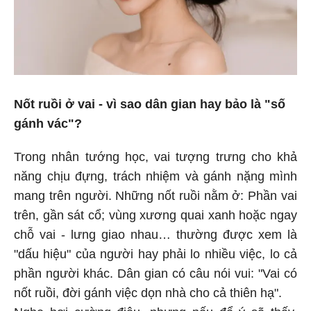
Nốt ruồi ở vai - vì sao dân gian hay bảo là "số
gánh vác"?
Trong nhân tướng học, vai tượng trưng cho khả
năng chịu đựng, trách nhiệm và gánh nặng mình
mang trên người. Những nốt ruồi nằm ở: Phần vai
trên, gần sát cổ; vùng xương quai xanh hoặc ngay
chỗ vai - lưng giao nhau… thường được xem là
"dấu hiệu" của người hay phải lo nhiều việc, lo cả
phần người khác. Dân gian có câu nói vui: "Vai có
nốt ruồi, đời gánh việc dọn nhà cho cả thiên hạ".
Nghe hơi cường điệu, nhưng nếu để ý sẽ thấy,