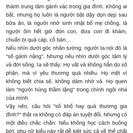
thành trung tâm gánh vác trong gia đình. Không ai
bắt, nhưng họ luôn là người bật dậy dọn dẹp sau
bữa ăn, là người nhớ sinh nhật bố mẹ chồng, là
người ôm hết giờ đón con, đưa con đi khám,
chuẩn bị quà cáp, cỗ bàn…
Nếu nhìn dưới góc nhân tướng, người ta nói đó là
"số gánh nặng". Nhưng nếu nhìn dưới góc tâm lý
và đời sống, ta sẽ thấy: Họ vất vả không hẳn do số
phận, mà vì yêu thương quá nhiều. Họ mệt vì
không biết chia sẻ, không dám nhờ vả. Họ quen
làm "người hùng thầm lặng" trong chính ngôi nhà
của mình.
Vậy nên, câu hỏi "số khổ hay quá thương gia
đình?" thật ra không có đáp án tuyệt đối. Nhưng có
một điều chắc chắn: Nếu không học cách buông
bớt, phụ nữ kiểu này rất dễ kiệt sức cả về thể chất