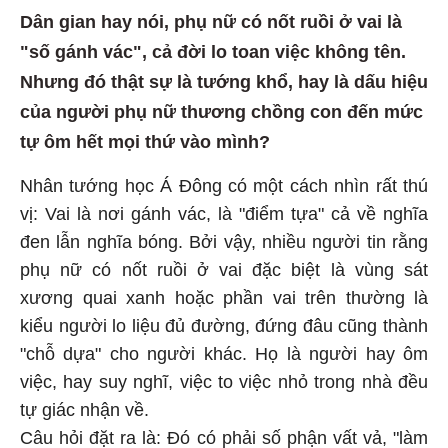
Dân gian hay nói, phụ nữ có nốt ruồi ở vai là
"số gánh vác", cả đời lo toan việc không tên.
Nhưng đó thật sự là tướng khổ, hay là dấu hiệu
của người phụ nữ thương chồng con đến mức
tự ôm hết mọi thứ vào mình?
Nhân tướng học Á Đông có một cách nhìn rất thú
vị: Vai là nơi gánh vác, là "điểm tựa" cả về nghĩa
đen lẫn nghĩa bóng. Bởi vậy, nhiều người tin rằng
phụ nữ có nốt ruồi ở vai đặc biệt là vùng sát
xương quai xanh hoặc phần vai trên thường là
kiểu người lo liệu đủ đường, đứng đâu cũng thành
"chỗ dựa" cho người khác. Họ là người hay ôm
việc, hay suy nghĩ, việc to việc nhỏ trong nhà đều
tự giác nhận về.
Câu hỏi đặt ra là: Đó có phải số phận vất vả, "làm