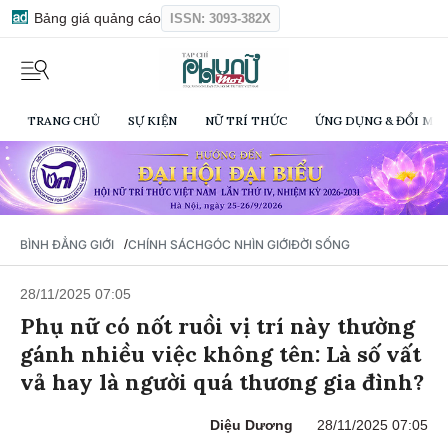
Bảng giá quảng cáo
ISSN: 3093-382X
TRANG CHỦ
SỰ KIỆN
NỮ TRÍ THỨC
ỨNG DỤNG & ĐỔI MỚI
/
BÌNH ĐẲNG GIỚI
CHÍNH SÁCH
GÓC NHÌN GIỚI
ĐỜI SỐNG
28/11/2025 07:05
Phụ nữ có nốt ruồi vị trí này thường
gánh nhiều việc không tên: Là số vất
vả hay là người quá thương gia đình?
Diệu Dương
28/11/2025 07:05