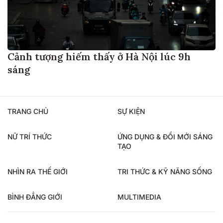
Cảnh tượng hiếm thấy ở Hà Nội lúc 9h
sáng
TRANG CHỦ
SỰ KIỆN
NỮ TRÍ THỨC
ỨNG DỤNG & ĐỔI MỚI SÁNG
TẠO
NHÌN RA THẾ GIỚI
TRI THỨC & KỸ NĂNG SỐNG
BÌNH ĐẲNG GIỚI
MULTIMEDIA