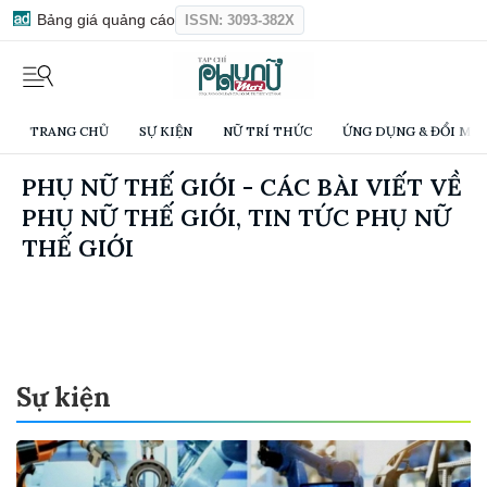
Bảng giá quảng cáo
ISSN: 3093-382X
TRANG CHỦ
SỰ KIỆN
NỮ TRÍ THỨC
ỨNG DỤNG & ĐỔI MỚI
PHỤ NỮ THẾ GIỚI - CÁC BÀI VIẾT VỀ
PHỤ NỮ THẾ GIỚI, TIN TỨC PHỤ NỮ
THẾ GIỚI
Sự kiện