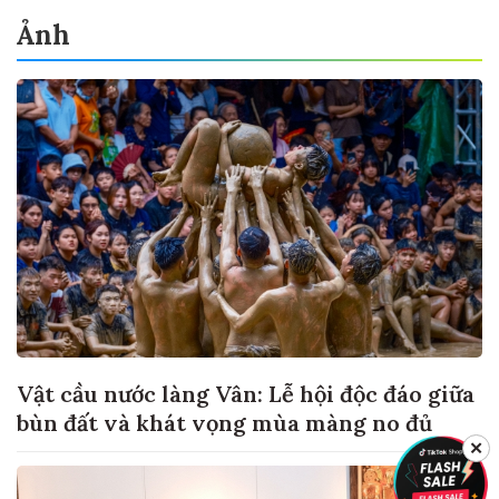
Ảnh
Vật cầu nước làng Vân: Lễ hội độc đáo giữa
bùn đất và khát vọng mùa màng no đủ
✕