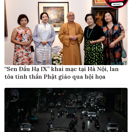
“Sen Đầu Hạ IX” khai mạc tại Hà Nội, lan
tỏa tinh thần Phật giáo qua hội họa