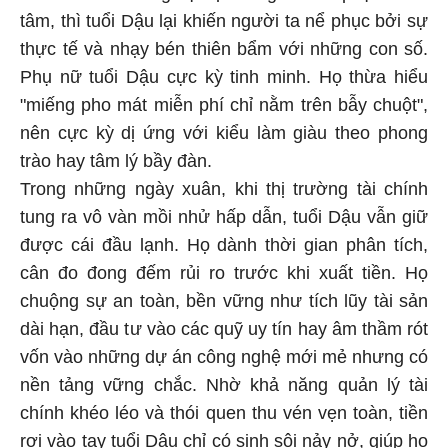
tâm, thì tuổi Dậu lại khiến người ta nể phục bởi sự
thực tế và nhạy bén thiên bẩm với những con số.
Phụ nữ tuổi Dậu cực kỳ tinh minh. Họ thừa hiểu
"miếng pho mát miễn phí chỉ nằm trên bẫy chuột",
nên cực kỳ dị ứng với kiểu làm giàu theo phong
trào hay tâm lý bầy đàn.
Trong những ngày xuân, khi thị trường tài chính
tung ra vô vàn mồi nhử hấp dẫn, tuổi Dậu vẫn giữ
được cái đầu lạnh. Họ dành thời gian phân tích,
cân đo đong đếm rủi ro trước khi xuất tiền. Họ
chuộng sự an toàn, bền vững như tích lũy tài sản
dài hạn, đầu tư vào các quỹ uy tín hay âm thầm rót
vốn vào những dự án công nghệ mới mẻ nhưng có
nền tảng vững chắc. Nhờ khả năng quản lý tài
chính khéo léo và thói quen thu vén vẹn toàn, tiền
rơi vào tay tuổi Dậu chỉ có sinh sôi nảy nở, giúp họ