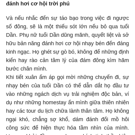
đánh hơi cơ hội trời phú
Và nếu nhắc đến sự táo bạo trong việc đi ngược
số đông, sẽ là một thiếu sót lớn nếu bỏ qua tuổi
Dần. Phụ nữ tuổi Dần dũng mãnh, quyết liệt và sở
hữu bản năng đánh hơi cơ hội nhạy bén đến đáng
kinh ngạc. Họ ghét sự gò bó, không để những định
kiến hay rào cản tâm lý của đám đông kìm hãm
bước chân mình.
Khi tiết xuân ấm áp gọi mời những chuyến đi, sự
nhạy bén của tuổi Dần có thể dẫn dắt họ đầu tư
vào những ngách dịch vụ trải nghiệm độc bản, ví
dụ như những homestay ẩn mình giữa thiên nhiên
hay các tour du lịch chữa lành thân tâm. Họ không
ngại khó, chẳng sợ khổ, dám đánh đổi mồ hôi
công sức để hiện thực hóa tầm nhìn của mình.