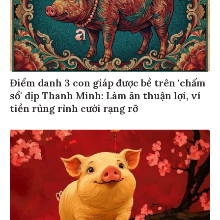
Điểm danh 3 con giáp được bề trên 'chấm
sổ' dịp Thanh Minh: Làm ăn thuận lợi, ví
tiền rủng rỉnh cười rạng rỡ