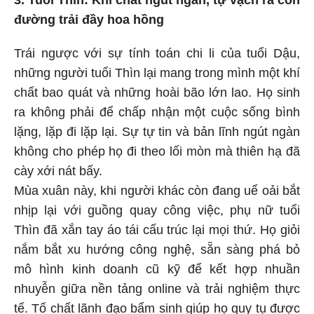
3. Tuổi Thìn: Khí chất ngút ngàn, tự vạch ra con
đường trải đầy hoa hồng
Trái ngược với sự tính toán chi li của tuổi Dậu,
những người tuổi Thìn lại mang trong mình một khí
chất bao quát và những hoài bão lớn lao. Họ sinh
ra không phải để chấp nhận một cuộc sống bình
lặng, lặp đi lặp lại. Sự tự tin và bản lĩnh ngút ngàn
không cho phép họ đi theo lối mòn mà thiên hạ đã
cày xới nát bấy.
Mùa xuân này, khi người khác còn đang uể oải bắt
nhịp lại với guồng quay công việc, phụ nữ tuổi
Thìn đã xắn tay áo tái cấu trúc lại mọi thứ. Họ giỏi
nắm bắt xu hướng công nghệ, sẵn sàng phá bỏ
mô hình kinh doanh cũ kỹ để kết hợp nhuần
nhuyễn giữa nền tảng online và trải nghiệm thực
tế. Tố chất lãnh đạo bẩm sinh giúp họ quy tụ được