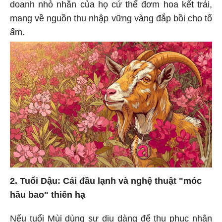
doanh nhỏ nhắn của họ cứ thế đơm hoa kết trái,
mang về nguồn thu nhập vững vàng đắp bồi cho tổ
ấm.
2. Tuổi Dậu: Cái đầu lạnh và nghệ thuật "móc
hầu bao" thiên hạ
Nếu tuổi Mùi dùng sự dịu dàng để thu phục nhân