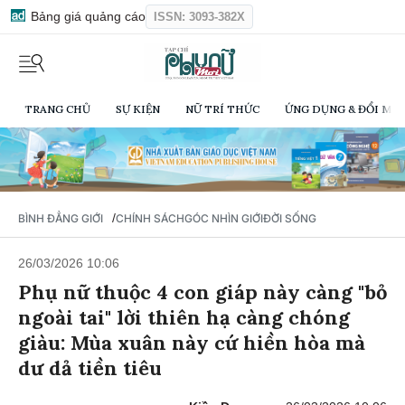
Bảng giá quảng cáo
ISSN: 3093-382X
TRANG CHỦ
SỰ KIỆN
NỮ TRÍ THỨC
ỨNG DỤNG & ĐỔI MỚI
/
BÌNH ĐẲNG GIỚI
CHÍNH SÁCH
GÓC NHÌN GIỚI
ĐỜI SỐNG
26/03/2026 10:06
Phụ nữ thuộc 4 con giáp này càng "bỏ
ngoài tai" lời thiên hạ càng chóng
giàu: Mùa xuân này cứ hiền hòa mà
dư dả tiền tiêu