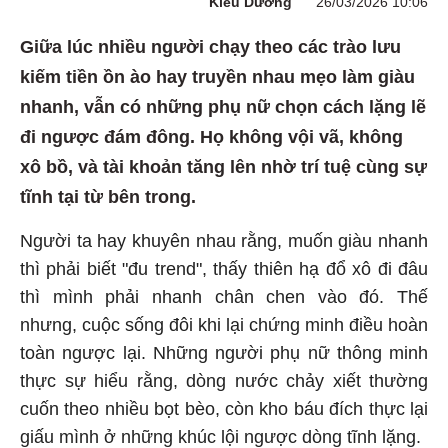
Kiều Dương
26/03/2026 10:06
Giữa lúc nhiều người chạy theo các trào lưu
kiếm tiền ồn ào hay truyền nhau mẹo làm giàu
nhanh, vẫn có những phụ nữ chọn cách lặng lẽ
đi ngược đám đông. Họ không vội vã, không
xô bồ, và tài khoản tăng lên nhờ trí tuệ cùng sự
tĩnh tại từ bên trong.
Người ta hay khuyên nhau rằng, muốn giàu nhanh
thì phải biết "đu trend", thấy thiên hạ đổ xô đi đâu
thì mình phải nhanh chân chen vào đó. Thế
nhưng, cuộc sống đôi khi lại chứng minh điều hoàn
toàn ngược lại. Những người phụ nữ thông minh
thực sự hiểu rằng, dòng nước chảy xiết thường
cuốn theo nhiều bọt bèo, còn kho báu đích thực lại
giấu mình ở những khúc lội ngược dòng tĩnh lặng.