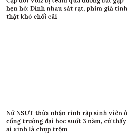
Cặp đôi Vbiz bị team qua đường bắt gặp
hẹn hò: Dính nhau sát rạt, phim giả tình
thật khó chối cãi
Nữ NSƯT thừa nhận rình rập sinh viên ở
cổng trường đại học suốt 3 năm, cứ thấy
ai xinh là chụp trộm