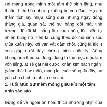
Họ mang trong mình một tâm thế bình lặng, nhu
thuận, hiền hòa nhưng không hề yếu đuối. Họ âm
thầm tích lũy nhựa sống qua những ngày đông
tháng giá, quan sát thế sự bằng đôi mắt tinh
tường, để rồi khi nắng ấm chan hòa, lộc biếc tự
nhiên bung nở, tiền tài cũng theo đó mà sinh sôi.
Mùa xuân này, khi vạn vật đâm chồi, cũng là lúc 4
con giáp dưới đây chứng minh chân lý: Sống
không hùa theo số đông, dùng trí tuệ mộc mạc làm
vốn liếng, ắt sẽ gặt hái được "chân kim bạch ngân"
(vàng thật bạc thật), mang lại cuộc sống đủ đầy, an
yên cho chính mình và con cái.
1. Tuổi Mùi: Sự mềm mỏng giấu kín một tầm
nhìn sắc sảo
Đừng để vẻ ngoài ôn hòa, thích nhường nhịn của