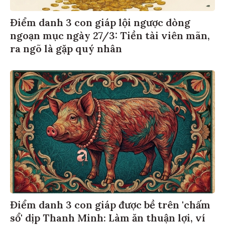
Điểm danh 3 con giáp lội ngược dòng
ngoạn mục ngày 27/3: Tiền tài viên mãn,
ra ngõ là gặp quý nhân
Điểm danh 3 con giáp được bề trên 'chấm
sổ' dịp Thanh Minh: Làm ăn thuận lợi, ví