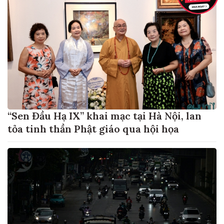
“Sen Đầu Hạ IX” khai mạc tại Hà Nội, lan
tỏa tinh thần Phật giáo qua hội họa