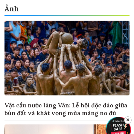
Ảnh
Vật cầu nước làng Vân: Lễ hội độc đáo giữa
bùn đất và khát vọng mùa màng no đủ
✕