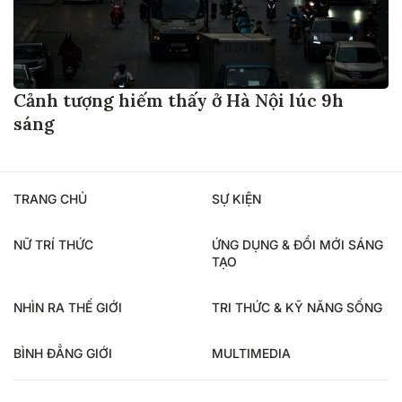
Cảnh tượng hiếm thấy ở Hà Nội lúc 9h
sáng
TRANG CHỦ
SỰ KIỆN
NỮ TRÍ THỨC
ỨNG DỤNG & ĐỔI MỚI SÁNG
TẠO
NHÌN RA THẾ GIỚI
TRI THỨC & KỸ NĂNG SỐNG
BÌNH ĐẲNG GIỚI
MULTIMEDIA