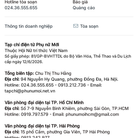
Hotline tòa soạn
Báo giá
024.36.555.655
Quảng cáo
Thông tin doanh nghiệp
Tòa soạn
Tạp chí điện tử Phụ nữ Mới
Thuộc Hội Nữ trí thức Việt Nam
Số giấy phép: 81/GP-BVHTTDL do Bộ Văn Hóa, Thể Thao và Du Lịch
cấp ngày 12/6/2026.
Tổng biên tập:
Chu Thị Thu Hằng
Địa chỉ:
94 Nguyễn Hy Quang, phường Đống Đa, Hà Nội.
Hotline: 024.36.555.655 - 0913.212.736 - Email:
tapchi@phunumoi.net.vn
Văn phòng đại diện tại TP. Hồ Chí Minh
Địa chỉ:
Số 7-9 Nguyễn Bỉnh Khiêm, phường Sài Gòn, TP.HCM
Hotline: 0919.797.579 - Email: phunumoihcm@gmail.com
Văn phòng đại diện tại TP. Hải Phòng
Địa chỉ:
15 phố Cấm, phường Gia Viên, TP Hải Phòng
Hotline: 0913.242.977