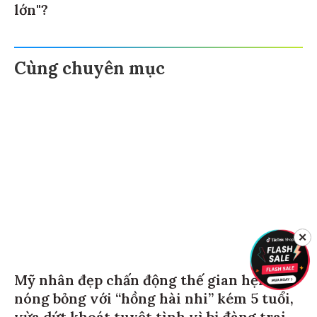
lớn"?
Cùng chuyên mục
✕
Mỹ nhân đẹp chấn động thế gian hẹn hò
nóng bỏng với “hồng hài nhi” kém 5 tuổi,