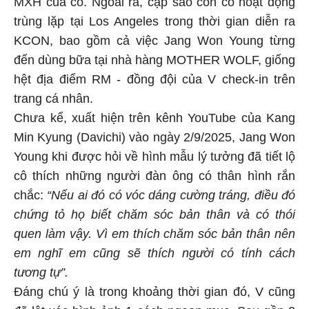
MXH của cô. Ngoài ra, cặp sao còn có hoạt động
trùng lặp tại Los Angeles trong thời gian diễn ra
KCON, bao gồm cả việc Jang Won Young từng
đến dùng bữa tại nhà hàng MOTHER WOLF, giống
hệt địa điểm RM - đồng đội của V check-in trên
trang cá nhân.
Chưa kể, xuất hiện trên kênh YouTube của Kang
Min Kyung (Davichi) vào ngày 2/9/2025, Jang Won
Young khi được hỏi về hình mẫu lý tưởng đã tiết lộ
cô thích những người đàn ông có thân hình rắn
chắc:
“Nếu ai đó có vóc dáng cường tráng, điều đó
chứng tỏ họ biết chăm sóc bản thân và có thói
quen làm vậy. Vì em thích chăm sóc bản thân nên
em nghĩ em cũng sẽ thích người có tính cách
tương tự”.
Đáng chú ý là trong khoảng thời gian đó, V cũng