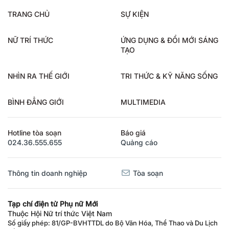
TRANG CHỦ
SỰ KIỆN
NỮ TRÍ THỨC
ỨNG DỤNG & ĐỔI MỚI SÁNG
TẠO
NHÌN RA THẾ GIỚI
TRI THỨC & KỸ NĂNG SỐNG
BÌNH ĐẲNG GIỚI
MULTIMEDIA
Hotline tòa soạn
Báo giá
024.36.555.655
Quảng cáo
Thông tin doanh nghiệp
Tòa soạn
Tạp chí điện tử Phụ nữ Mới
Thuộc Hội Nữ trí thức Việt Nam
Số giấy phép: 81/GP-BVHTTDL do Bộ Văn Hóa, Thể Thao và Du Lịch