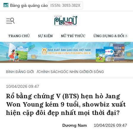
Bảng giá quảng cáo
ISSN: 3093-382X
TRANG CHỦ
SỰ KIỆN
NỮ TRÍ THỨC
ỨNG DỤNG & ĐỔI MỚI
/
BÌNH ĐẲNG GIỚI
CHÍNH SÁCH
GÓC NHÌN GIỚI
ĐỜI SỐNG
10/04/2026 09:47
Rổ bằng chứng V (BTS) hẹn hò Jang
Won Young kém 9 tuổi, showbiz xuất
hiện cặp đôi đẹp nhất mọi thời đại?
Dương Nam
10/04/2026 09:47