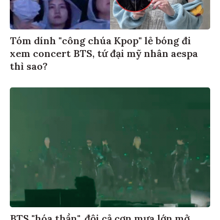
Tóm dính "công chúa Kpop" lẻ bóng đi
xem concert BTS, tứ đại mỹ nhân aespa
thì sao?
BTS "hóa thần", đội cả cơn mưa lớn mở