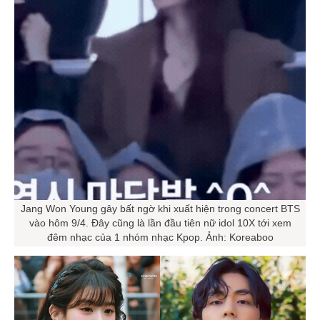
Jang Won Young gây bất ngờ khi xuất hiện trong concert BTS
vào hôm 9/4. Đây cũng là lần đầu tiên nữ idol 10X tới xem
đêm nhạc của 1 nhóm nhạc Kpop. Ảnh: Koreaboo