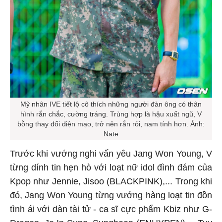
Mỹ nhân IVE tiết lộ cô thích những người đàn ông có thân
hình rắn chắc, cường tráng. Trùng hợp là hậu xuất ngũ, V
bỗng thay đổi diện mạo, trở nên rắn rỏi, nam tính hơn. Ảnh:
Nate
Trước khi vướng nghi vấn yêu Jang Won Young, V
từng dính tin hẹn hò với loạt nữ idol đình đám của
Kpop như Jennie, Jisoo (BLACKPINK),... Trong khi
đó, Jang Won Young từng vướng hàng loạt tin đồn
tình ái với dàn tài tử - ca sĩ cực phẩm Kbiz như G-