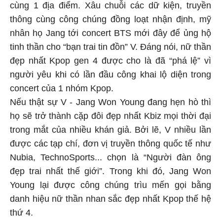
cùng 1 địa điểm. Xâu chuỗi các dữ kiện, truyền
thông cùng công chúng đồng loạt nhận định, mỹ
nhân họ Jang tới concert BTS mới đây để ủng hộ
tinh thần cho “bạn trai tin đồn” V. Đáng nói, nữ thần
đẹp nhất Kpop gen 4 được cho là đã “phá lệ” vì
người yêu khi có lần đầu công khai lộ diện trong
concert của 1 nhóm Kpop.
Nếu thật sự V - Jang Won Young đang hẹn hò thì
họ sẽ trở thành cặp đôi đẹp nhất Kbiz mọi thời đại
trong mắt của nhiều khán giả. Bởi lẽ, V nhiều lần
được các tạp chí, đơn vị truyền thông quốc tế như
Nubia, TechnoSports... chọn là “Người đàn ông
đẹp trai nhất thế giới”. Trong khi đó, Jang Won
Young lại được công chúng trìu mến gọi bằng
danh hiệu nữ thần nhan sắc đẹp nhất Kpop thế hệ
thứ 4.