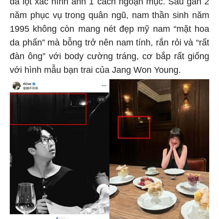
đã lột xác hình ảnh 1 cách ngoạn mục. Sau gần 2
năm phục vụ trong quân ngũ, nam thần sinh năm
1995 không còn mang nét đẹp mỹ nam “mặt hoa
da phấn” mà bỗng trở nên nam tính, rắn rỏi và “rất
đàn ông” với body cường tráng, cơ bắp rất giống
với hình mẫu bạn trai của Jang Won Young.