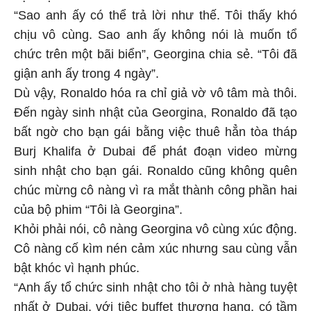
“Sao anh ấy có thể trả lời như thế. Tôi thấy khó
chịu vô cùng. Sao anh ấy không nói là muốn tổ
chức trên một bãi biển”, Georgina chia sẻ. “Tôi đã
giận anh ấy trong 4 ngày”.
Dù vậy, Ronaldo hóa ra chỉ giả vờ vô tâm mà thôi.
Đến ngày sinh nhật của Georgina, Ronaldo đã tạo
bất ngờ cho bạn gái bằng việc thuê hẳn tòa tháp
Burj Khalifa ở Dubai để phát đoạn video mừng
sinh nhật cho bạn gái. Ronaldo cũng không quên
chúc mừng cô nàng vì ra mắt thành công phần hai
của bộ phim “Tôi là Georgina”.
Khỏi phải nói, cô nàng Georgina vô cùng xúc động.
Cô nàng cố kìm nén cảm xúc nhưng sau cùng vẫn
bật khóc vì hạnh phúc.
“Anh ấy tổ chức sinh nhật cho tôi ở nhà hàng tuyệt
nhất ở Dubai, với tiệc buffet thượng hạng, có tầm