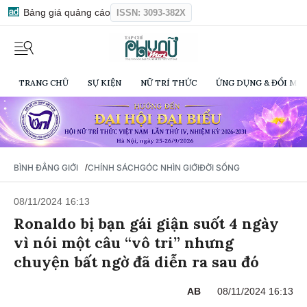
Bảng giá quảng cáo
ISSN: 3093-382X
TRANG CHỦ
SỰ KIỆN
NỮ TRÍ THỨC
ỨNG DỤNG & ĐỔI MỚI
/
BÌNH ĐẲNG GIỚI
CHÍNH SÁCH
GÓC NHÌN GIỚI
ĐỜI SỐNG
08/11/2024 16:13
Ronaldo bị bạn gái giận suốt 4 ngày
vì nói một câu “vô tri” nhưng
chuyện bất ngờ đã diễn ra sau đó
AB
08/11/2024 16:13