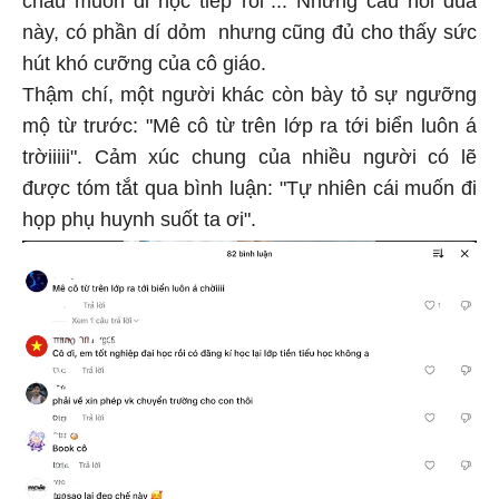
cháu muốn đi học tiếp rồi"... Những câu nói đùa
này, có phần dí dỏm nhưng cũng đủ cho thấy sức
hút khó cưỡng của cô giáo.
Thậm chí, một người khác còn bày tỏ sự ngưỡng
mộ từ trước: "Mê cô từ trên lớp ra tới biển luôn á
trờiiiii". Cảm xúc chung của nhiều người có lẽ
được tóm tắt qua bình luận: "Tự nhiên cái muốn đi
họp phụ huynh suốt ta ơi".