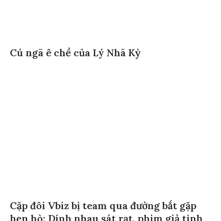
Cú ngã ê chề của Lý Nhã Kỳ
Cặp đôi Vbiz bị team qua đường bắt gặp
hẹn hò: Dính nhau sát rạt, phim giả tình