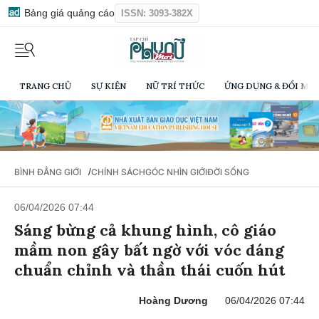
Bảng giá quảng cáo
ISSN: 3093-382X
TRANG CHỦ
SỰ KIỆN
NỮ TRÍ THỨC
ỨNG DỤNG & ĐỔI MỚI
/
BÌNH ĐẲNG GIỚI
CHÍNH SÁCH
GÓC NHÌN GIỚI
ĐỜI SỐNG
06/04/2026 07:44
Sáng bừng cả khung hình, cô giáo
mầm non gây bất ngờ với vóc dáng
chuẩn chỉnh và thần thái cuốn hút
Hoàng Dương
06/04/2026 07:44