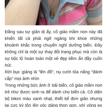
Đằng sau sự giản dị ấy, cô giáo mầm non này đã
khiến tất cả phải ngỡ ngàng khi khoe những
khoảnh khắc trong chuyến nghỉ dưỡng biển. Đây
không chỉ là một sự thay đổi trang phục mà còn là
sự bộc lộ hoàn toàn một vẻ đẹp tiềm ẩn đầy cuốn
hút.
Rời bục giảng là "lên đồ", nụ cười tỏa nắng "đánh
cắp" mọi ánh nhìn
Trong những bức ảnh ở bãi biển, cô giáo mầm non
trẻ như được sinh ra để dành cho biển cả. Cô diện
bộ bikini màu xanh nhạt, thiết kế đơn giản nhưng
lại cực kỳ tôn lên vóc dáng thon gọn, với vòng eo