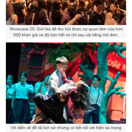
Showcase 25: Gửi lửa đã thu hút được sự quan tâm của hơn
600 khán giả và đã bán hết vé chỉ sau vài tiếng mở đơn.
Vở diễn về đề tài lịch sử nhưng có kết nối với hiện tại mang