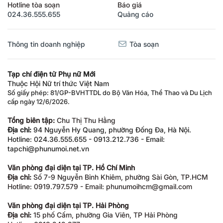
Hotline tòa soạn
Báo giá
024.36.555.655
Quảng cáo
Thông tin doanh nghiệp
Tòa soạn
Tạp chí điện tử Phụ nữ Mới
Thuộc Hội Nữ trí thức Việt Nam
Số giấy phép: 81/GP-BVHTTDL do Bộ Văn Hóa, Thể Thao và Du Lịch
cấp ngày 12/6/2026.
Tổng biên tập:
Chu Thị Thu Hằng
Địa chỉ:
94 Nguyễn Hy Quang, phường Đống Đa, Hà Nội.
Hotline: 024.36.555.655 - 0913.212.736 - Email:
tapchi@phunumoi.net.vn
Văn phòng đại diện tại TP. Hồ Chí Minh
Địa chỉ:
Số 7-9 Nguyễn Bỉnh Khiêm, phường Sài Gòn, TP.HCM
Hotline: 0919.797.579 - Email: phunumoihcm@gmail.com
Văn phòng đại diện tại TP. Hải Phòng
Địa chỉ:
15 phố Cấm, phường Gia Viên, TP Hải Phòng