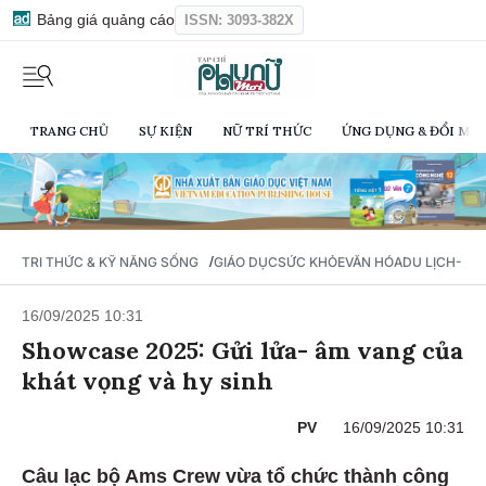
Bảng giá quảng cáo
ISSN: 3093-382X
TRANG CHỦ
SỰ KIỆN
NỮ TRÍ THỨC
ỨNG DỤNG & ĐỔI MỚI
/
TRI THỨC & KỸ NĂNG SỐNG
GIÁO DỤC
SỨC KHỎE
VĂN HÓA
DU LỊCH- Ẩ
16/09/2025 10:31
Showcase 2025: Gửi lửa- âm vang của
khát vọng và hy sinh
PV
16/09/2025 10:31
Câu lạc bộ Ams Crew vừa tổ chức thành công