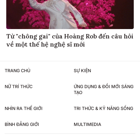
Từ "chông gai" của Hoàng Rob đến câu hỏi
về một thế hệ nghệ sĩ mới
TRANG CHỦ
SỰ KIỆN
NỮ TRÍ THỨC
ỨNG DỤNG & ĐỔI MỚI SÁNG
TẠO
NHÌN RA THẾ GIỚI
TRI THỨC & KỸ NĂNG SỐNG
BÌNH ĐẲNG GIỚI
MULTIMEDIA