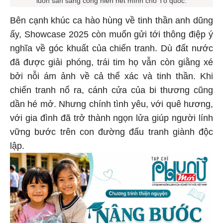
luôn sẵn sàng cống hiến hết mình cho Tổ quốc.
Bên cạnh khúc ca hào hùng về tinh thần anh dũng
ấy, Showcase 2025 còn muốn gửi tới thông điệp ý
nghĩa về góc khuất của chiến tranh. Dù đất nước
đã được giải phóng, trái tim họ vẫn còn giằng xé
bởi nỗi ám ảnh về cả thể xác và tinh thần. Khi
chiến tranh nổ ra, cánh cửa của bi thương cũng
dần hé mở. Nhưng chính tình yêu, với quê hương,
với gia đình đã trở thành ngọn lửa giúp người lính
vững bước trên con đường đấu tranh giành độc
lập.