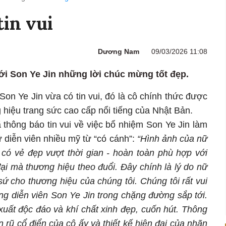
tin vui
Dương Nam
09/03/2026 11:08
ới Son Ye Jin những lời chúc mừng tốt đẹp.
 Son Ye Jin vừa có tin vui, đó là cô chính thức được
 hiệu trang sức cao cấp nổi tiếng của Nhật Bản.
 thông báo tin vui về việc bổ nhiệm Son Ye Jin làm
 diễn viên nhiều mỹ từ “có cánh”:
“Hình ảnh của nữ
 có vẻ đẹp vượt thời gian - hoàn toàn phù hợp với
ại mà thương hiệu theo đuổi. Đây chính là lý do nữ
ứ cho thương hiệu của chúng tôi. Chúng tôi rất vui
g diễn viên Son Ye Jin trong chặng đường sắp tới.
uất độc đáo và khí chất xinh đẹp, cuốn hút. Thông
 rũ cổ điển của cô ấy và thiết kế hiện đại của nhãn