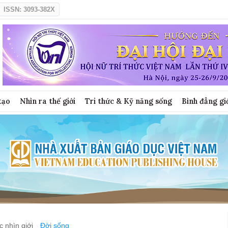
ISSN: 3093-382X
tạo
Nhìn ra thế giới
Tri thức & Kỹ năng sống
Bình đẳng gi
 nhìn giới
Đời sống