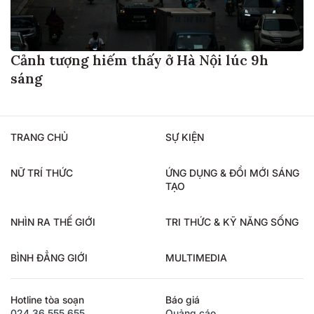
Cảnh tượng hiếm thấy ở Hà Nội lúc 9h
sáng
TRANG CHỦ
SỰ KIỆN
NỮ TRÍ THỨC
ỨNG DỤNG & ĐỔI MỚI SÁNG
TẠO
NHÌN RA THẾ GIỚI
TRI THỨC & KỸ NĂNG SỐNG
BÌNH ĐẲNG GIỚI
MULTIMEDIA
Hotline tòa soạn
Báo giá
024.36.555.655
Quảng cáo