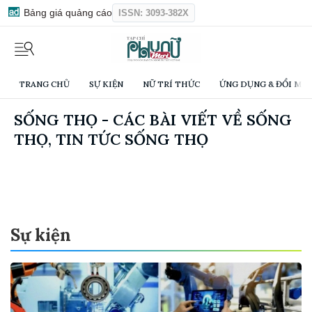
Bảng giá quảng cáo
ISSN: 3093-382X
TRANG CHỦ
SỰ KIỆN
NỮ TRÍ THỨC
ỨNG DỤNG & ĐỔI MỚI
SỐNG THỌ - CÁC BÀI VIẾT VỀ SỐNG
THỌ, TIN TỨC SỐNG THỌ
Sự kiện