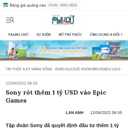
Bảng giá quảng cáo
ISSN: 3093-382X
TRANG CHỦ
SỰ KIỆN
NỮ TRÍ THỨC
ỨNG DỤNG & ĐỔI MỚI
/
TRI THỨC & KỸ NĂNG SỐNG
GIÁO DỤC
SỨC KHỎE
VĂN HÓA
DU LỊCH- Ẩ
12/04/2022 06:55
Sony rót thêm 1 tỷ USD vào Epic
Games
LAN ANH
12/04/2022 06:55
Tập đoàn Sony đã quyết định đầu tư thêm 1 tỷ