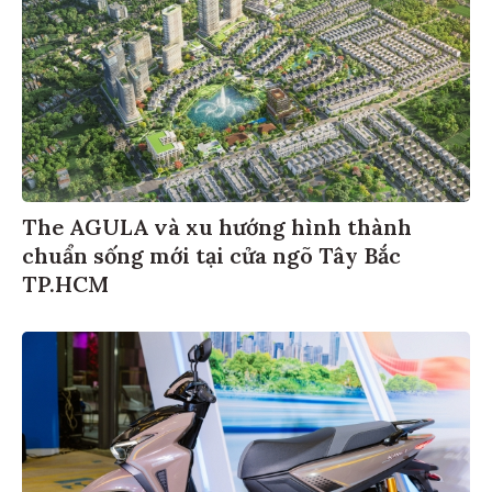
The AGULA và xu hướng hình thành
chuẩn sống mới tại cửa ngõ Tây Bắc
TP.HCM