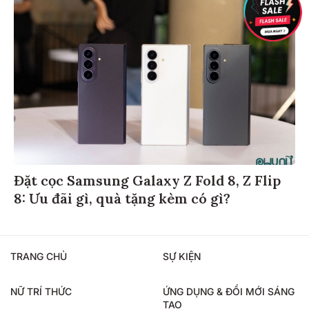
Đặt cọc Samsung Galaxy Z Fold 8, Z Flip
8: Ưu đãi gì, quà tặng kèm có gì?
TRANG CHỦ
SỰ KIỆN
NỮ TRÍ THỨC
ỨNG DỤNG & ĐỔI MỚI SÁNG
TẠO