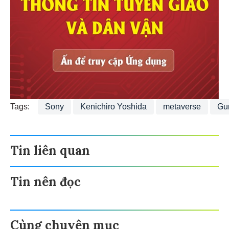
Tags:
Sony
Kenichiro Yoshida
metaverse
Gu
Tin liên quan
Tin nên đọc
Cùng chuyên mục