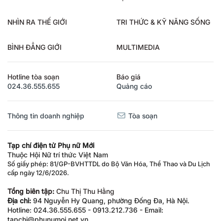
NHÌN RA THẾ GIỚI
TRI THỨC & KỸ NĂNG SỐNG
BÌNH ĐẲNG GIỚI
MULTIMEDIA
Hotline tòa soạn
Báo giá
024.36.555.655
Quảng cáo
Thông tin doanh nghiệp
Tòa soạn
Tạp chí điện tử Phụ nữ Mới
Thuộc Hội Nữ trí thức Việt Nam
Số giấy phép: 81/GP-BVHTTDL do Bộ Văn Hóa, Thể Thao và Du Lịch
cấp ngày 12/6/2026.
Tổng biên tập:
Chu Thị Thu Hằng
Địa chỉ:
94 Nguyễn Hy Quang, phường Đống Đa, Hà Nội.
Hotline: 024.36.555.655 - 0913.212.736 - Email:
tapchi@phunumoi.net.vn