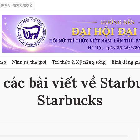
ISSN: 3093-382X
tạo
Nhìn ra thế giới
Tri thức & Kỹ năng sống
Bình đẳng gi
các bài viết về Starb
Starbucks