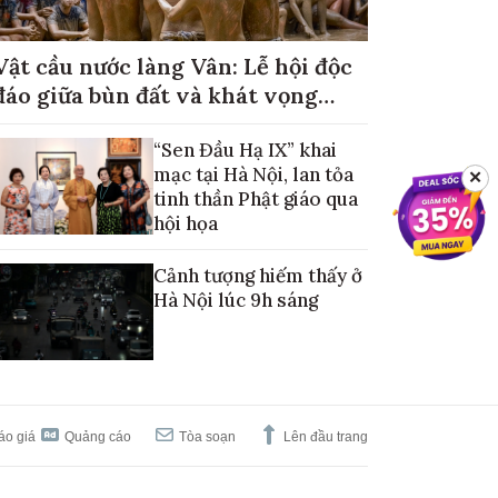
Vật cầu nước làng Vân: Lễ hội độc
đáo giữa bùn đất và khát vọng
mùa màng no đủ
“Sen Đầu Hạ IX” khai
mạc tại Hà Nội, lan tỏa
✕
tinh thần Phật giáo qua
hội họa
Cảnh tượng hiếm thấy ở
Hà Nội lúc 9h sáng
áo giá
Quảng cáo
Tòa soạn
Lên đầu trang