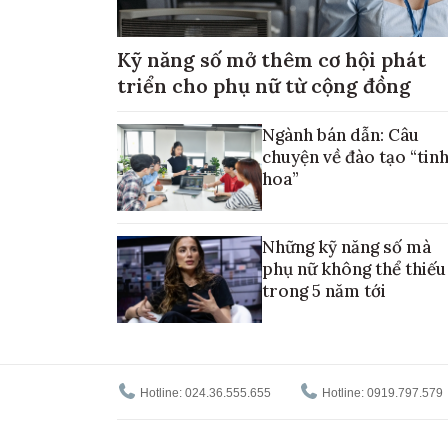
Kỹ năng số mở thêm cơ hội phát
triển cho phụ nữ từ cộng đồng
Ngành bán dẫn: Câu
chuyện về đào tạo “tin
hoa”
Những kỹ năng số mà
phụ nữ không thể thiếu
trong 5 năm tới
Hotline: 024.36.555.655
Hotline: 0919.797.579