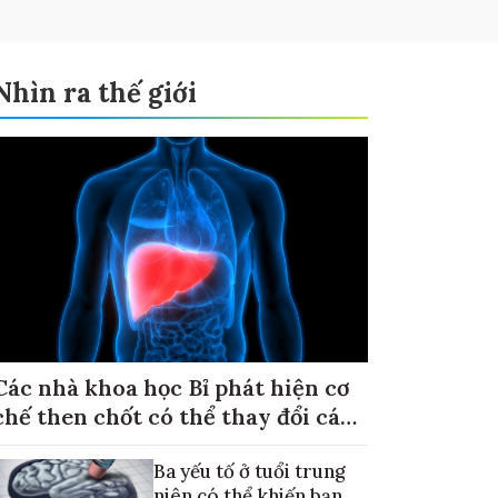
Nhìn ra thế giới
Các nhà khoa học Bỉ phát hiện cơ
chế then chốt có thể thay đổi cách
điều trị ung thư di căn gan
Ba yếu tố ở tuổi trung
niên có thể khiến bạn