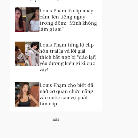
Louis Phạm lộ clip nhạy
cảm, lên tiếng ngay
trong đêm: “Mình không
làm gì sai”
Louis Phạm từng lộ clip
hôn trai lạ và lời giải
thích bất ngờ bị "đào lại",
yêu đương kiểu gì kì cục
vậy!
Louis Phạm cho biết đã
nhờ cơ quan chức năng
vào cuộc sau vụ phát
tán clip
ads