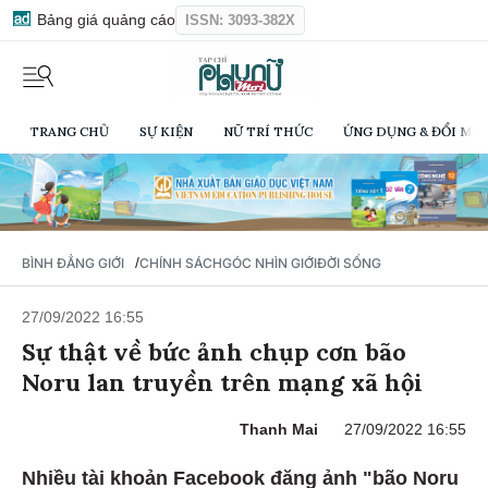
Bảng giá quảng cáo
ISSN: 3093-382X
TRANG CHỦ
SỰ KIỆN
NỮ TRÍ THỨC
ỨNG DỤNG & ĐỔI MỚI
/
BÌNH ĐẲNG GIỚI
CHÍNH SÁCH
GÓC NHÌN GIỚI
ĐỜI SỐNG
27/09/2022 16:55
Sự thật về bức ảnh chụp cơn bão
Noru lan truyền trên mạng xã hội
Thanh Mai
27/09/2022 16:55
Nhiều tài khoản Facebook đăng ảnh "bão Noru