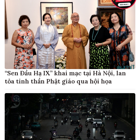
“Sen Đầu Hạ IX” khai mạc tại Hà Nội, lan
tỏa tinh thần Phật giáo qua hội họa