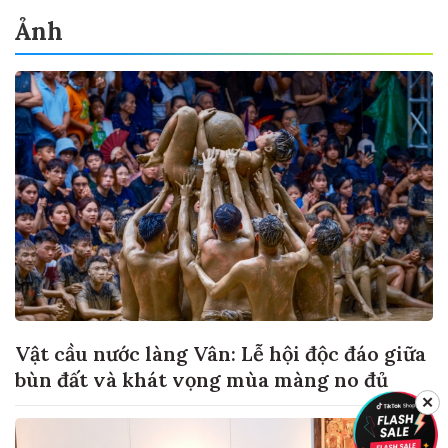
Ảnh
Vật cầu nước làng Vân: Lễ hội độc đáo giữa
bùn đất và khát vọng mùa màng no đủ
✕