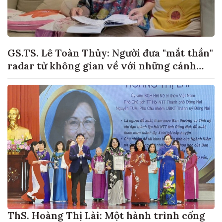
GS.TS. Lê Toàn Thủy: Người đưa "mắt thần"
radar từ không gian về với những cánh
đồng lúa Việt Nam
ThS. Hoàng Thị Lài: Một hành trình cống