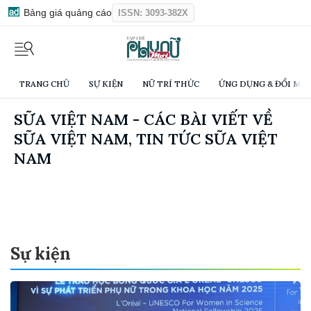
Bảng giá quảng cáo
ISSN: 3093-382X
TRANG CHỦ
SỰ KIỆN
NỮ TRÍ THỨC
ỨNG DỤNG & ĐỔI MỚI
SỮA VIỆT NAM - CÁC BÀI VIẾT VỀ
SỮA VIỆT NAM, TIN TỨC SỮA VIỆT
NAM
Sự kiện