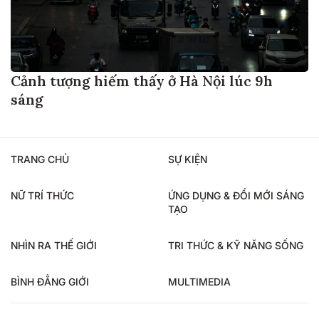
Cảnh tượng hiếm thấy ở Hà Nội lúc 9h
sáng
TRANG CHỦ
SỰ KIỆN
NỮ TRÍ THỨC
ỨNG DỤNG & ĐỔI MỚI SÁNG
TẠO
NHÌN RA THẾ GIỚI
TRI THỨC & KỸ NĂNG SỐNG
BÌNH ĐẲNG GIỚI
MULTIMEDIA