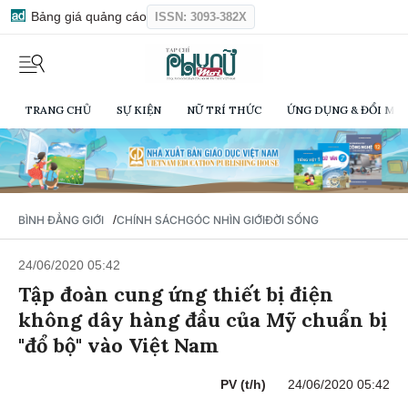
Bảng giá quảng cáo
ISSN: 3093-382X
TRANG CHỦ
SỰ KIỆN
NỮ TRÍ THỨC
ỨNG DỤNG & ĐỔI MỚI
/
BÌNH ĐẲNG GIỚI
CHÍNH SÁCH
GÓC NHÌN GIỚI
ĐỜI SỐNG
24/06/2020 05:42
Tập đoàn cung ứng thiết bị điện
không dây hàng đầu của Mỹ chuẩn bị
"đổ bộ" vào Việt Nam
PV (t/h)
24/06/2020 05:42