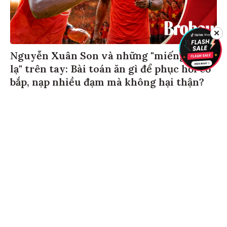
✕
Nguyễn Xuân Son và những "miếng dán
lạ" trên tay: Bài toán ăn gì để phục hồi cơ
bắp, nạp nhiều đạm mà không hại thận?