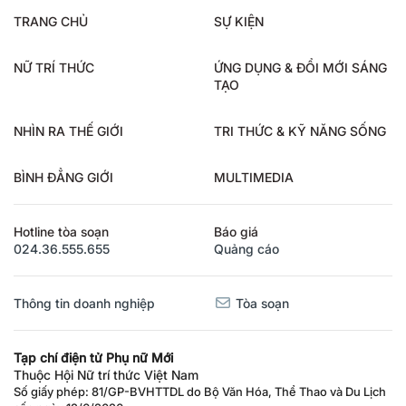
TRANG CHỦ
SỰ KIỆN
NỮ TRÍ THỨC
ỨNG DỤNG & ĐỔI MỚI SÁNG
TẠO
NHÌN RA THẾ GIỚI
TRI THỨC & KỸ NĂNG SỐNG
BÌNH ĐẲNG GIỚI
MULTIMEDIA
Hotline tòa soạn
Báo giá
024.36.555.655
Quảng cáo
Thông tin doanh nghiệp
Tòa soạn
Tạp chí điện tử Phụ nữ Mới
Thuộc Hội Nữ trí thức Việt Nam
Số giấy phép: 81/GP-BVHTTDL do Bộ Văn Hóa, Thể Thao và Du Lịch