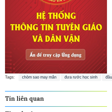
Tags:
chòm sao may mắn
đưa rước học sinh
đầu
Tin liên quan