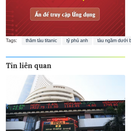
Tags:
thăm tàu titanic
tỷ phú anh
tàu ngầm dưới 
Tin liên quan