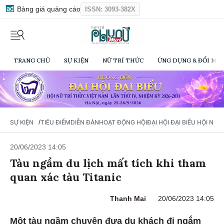
Bảng giá quảng cáo
ISSN: 3093-382X
TRANG CHỦ
SỰ KIỆN
NỮ TRÍ THỨC
ỨNG DỤNG & ĐỔI MỚI
/
SỰ KIỆN
TIÊU ĐIỂM
DIỄN ĐÀN
HOẠT ĐỘNG HỘI
ĐẠI HỘI ĐẠI BIỂU HỘI NỮ 
20/06/2023 14:05
Tàu ngầm du lịch mất tích khi tham
quan xác tàu Titanic
Thanh Mai
20/06/2023 14:05
Một tàu ngầm chuyên đưa du khách đi ngắm