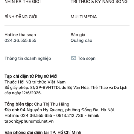
NHÌN RA THẾ GIỚI
TRI THỨC & KỸ NĂNG SỐNG
BÌNH ĐẲNG GIỚI
MULTIMEDIA
Hotline tòa soạn
Báo giá
024.36.555.655
Quảng cáo
Thông tin doanh nghiệp
Tòa soạn
Tạp chí điện tử Phụ nữ Mới
Thuộc Hội Nữ trí thức Việt Nam
Số giấy phép: 81/GP-BVHTTDL do Bộ Văn Hóa, Thể Thao và Du Lịch
cấp ngày 12/6/2026.
Tổng biên tập:
Chu Thị Thu Hằng
Địa chỉ:
94 Nguyễn Hy Quang, phường Đống Đa, Hà Nội.
Hotline: 024.36.555.655 - 0913.212.736 - Email:
tapchi@phunumoi.net.vn
Văn phòng đại diện tại TP. Hồ Chí Minh