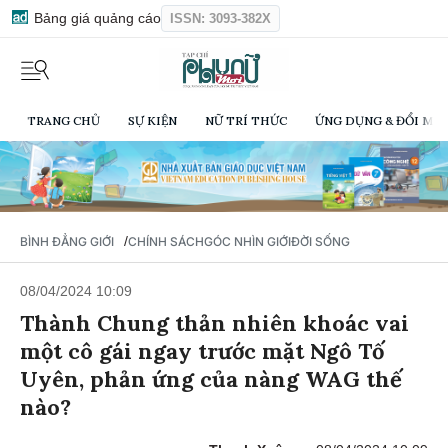
Bảng giá quảng cáo
ISSN: 3093-382X
TRANG CHỦ
SỰ KIỆN
NỮ TRÍ THỨC
ỨNG DỤNG & ĐỔI MỚI
/
BÌNH ĐẲNG GIỚI
CHÍNH SÁCH
GÓC NHÌN GIỚI
ĐỜI SỐNG
08/04/2024 10:09
Thành Chung thản nhiên khoác vai
một cô gái ngay trước mặt Ngô Tố
Uyên, phản ứng của nàng WAG thế
nào?