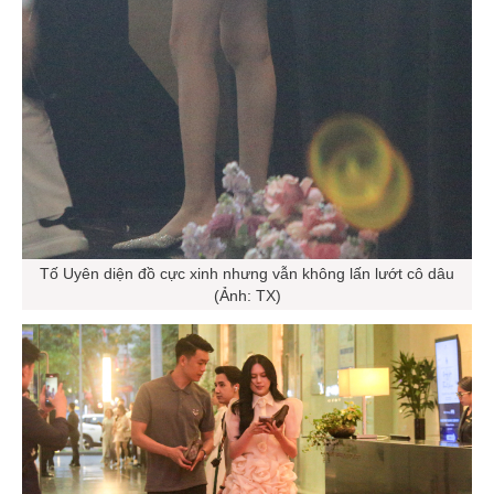
Tố Uyên diện đồ cực xinh nhưng vẫn không lấn lướt cô dâu
(Ảnh: TX)