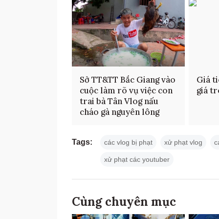
Sở TT&TT Bắc Giang vào
Giá ti
cuộc làm rõ vụ việc con
giá t
trai bà Tân Vlog nấu
cháo gà nguyên lông
Tags:
các vlog bị phạt
xử phạt vlog
c
xử phạt các youtuber
Cùng chuyên mục