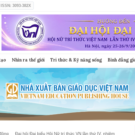
ISSN: 3093-382X
tạo
Nhìn ra thế giới
Tri thức & Kỹ năng sống
Bình đẳng gi
động
Đại hội Đại biểu Hội Nữ trí thức VN lần thứ IV, nhiệm