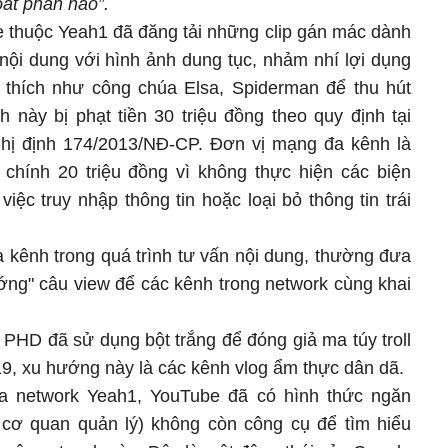
át phần nào”.
thuộc Yeah1 đã đăng tải những clip gán mác dành
nội dung với hình ảnh dung tục, nhảm nhí lợi dụng
 thích như công chúa Elsa, Spiderman để thu hút
 này bị phạt tiền 30 triệu đồng theo quy định tại
ghị định 174/2013/NĐ-CP. Đơn vị mạng đa kênh là
chính 20 triệu đồng vì không thực hiện các biện
iệc truy nhập thông tin hoặc loại bỏ thông tin trái
 kênh trong quá trình tư vấn nội dung, thường đưa
ớng" câu view để các kênh trong network cùng khai
HD đã sử dụng bột trắng để đóng giả ma túy troll
9, xu hướng này là các kênh vlog ẩm thực dân dã.
a network Yeah1, YouTube đã có hình thức ngăn
 cơ quan quản lý) không còn công cụ để tìm hiểu