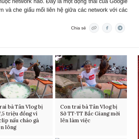
huộc network nào. Đây là một động thái của Google
n và che giấu mối liên hệ giữa các network với các
Chia sẻ
rai bà Tân Vlog bị
Con trai bà Tân Vlog bị
,5 triệu đồng vì
Sở TT-TT Bắc Giang mời
clip nấu cháo gà
lên làm việc
n lông