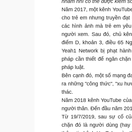
nhảm nhí có thể được kiểm so
Năm 2017, một kênh YouTube 
cho trẻ em nhưng truyền đạt 
các hình ảnh mà trẻ em yêu
người xem. Sau đó, chủ kênh
điểm D, khoản 3, điều 65 N
Yeah1 Network bị phạt hành 
pháp cần thiết để ngăn chặn v
pháp luật.
Bên cạnh đó, một số mạng đa
ra những "công thức", "xu hư
thác.
Năm 2018 kênh YouTube của P
người thân. Đến đầu năm 201
Từ 19/7/2019, sau sự cố củ
chặn đó là người dùng (hay