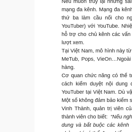
Nếu muốn truy lại những sai
mạng đa kênh. Mạng đa kênh 
thứ ba làm cầu nối cho ng
YouTuber) với YouTube. Nhiệ
hỗ trợ cho chủ kênh các vấn 
lượt xem.
Tại Việt Nam, mô hình này từ 
MeTub, Pops, VieOn…Ngoài r
hàng.
Cơ quan chức năng có thể t
cách kiểm duyệt nội dung 
YouTuber tại Việt Nam. Dù vậ
Một số không đảm bảo kiểm s
Vinh Thành, quản trị viên 
thành viên cho biết:
“Nếu ngh
dung và bắt buộc các kênh 