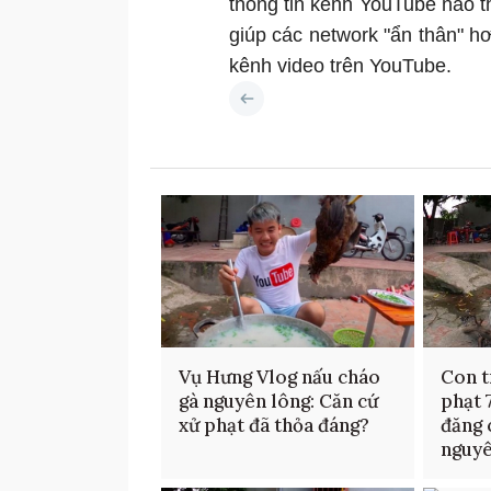
thông tin kênh YouTube nào t
giúp các network "ẩn thân" hơ
kênh video trên YouTube.
Vụ Hưng Vlog nấu cháo
Con t
gà nguyên lông: Căn cứ
phạt 7
xử phạt đã thỏa đáng?
đăng 
nguyê