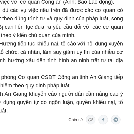
việc với cơ quan Công an (Ảnh: Báo Lao động).
rí, dù các vụ việc nêu trên đã được các cơ quan có
t theo đúng trình tự và quy định của pháp luật, song
ị can liên tục đưa ra yêu cầu đối với các cơ quan
 theo ý kiến chủ quan của mình.
ương tiếp tục khiếu nại, tố cáo với nội dung xuyên
tổ chức, cá nhân, làm suy giảm uy tín của nhiều cơ
h hưởng xấu đến tình hình an ninh trật tự tại địa
n phòng Cơ quan CSĐT Công an tỉnh An Giang tiếp
ghiêm theo quy định pháp luật.
ỉnh An Giang khuyến cáo người dân cần nâng cao ý
ử dụng quyền tự do ngôn luận, quyền khiếu nại, tố
uật.
Chia sẻ