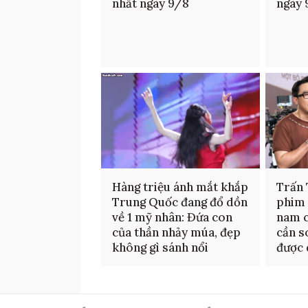
nhất ngày 9/8
ngày 
Hàng triệu ánh mắt khắp
Trấn 
Trung Quốc đang đổ dồn
phim 
về 1 mỹ nhân: Đứa con
nam c
của thần nhảy múa, đẹp
cần s
không gì sánh nổi
được 