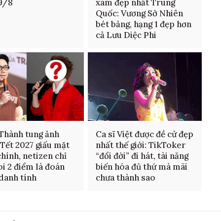
9/8
xám đẹp nhất Trung
Quốc: Vương Sở Nhiên
bét bảng, hạng 1 đẹp hơn
cả Lưu Diệc Phi
Thành tung ảnh
Ca sĩ Việt được đề cử đẹp
Tết 2027 giấu mặt
nhất thế giới: TikToker
hính, netizen chỉ
“đổi đời” đi hát, tài năng
oi 2 điểm là đoán
biến hóa đủ thứ mà mãi
danh tính
chưa thành sao