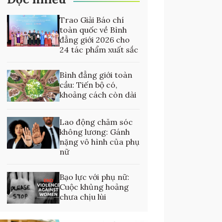
Trao Giải Báo chí
toàn quốc về Bình
đẳng giới 2026 cho
24 tác phẩm xuất sắc
Bình đẳng giới toàn
cầu: Tiến bộ có,
khoảng cách còn dài
Lao động chăm sóc
không lương: Gánh
nặng vô hình của phụ
nữ
Bạo lực với phụ nữ:
Cuộc khủng hoảng
chưa chịu lùi