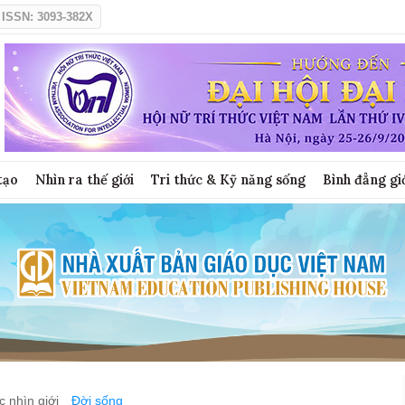
ISSN: 3093-382X
tạo
Nhìn ra thế giới
Tri thức & Kỹ năng sống
Bình đẳng gi
 nhìn giới
Đời sống