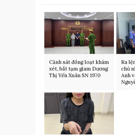
Cảnh sát đồng loạt khám
Ra lệ
xét, bắt tạm giam Dương
chủ n
Thị Yến Xuân SN 1970
Anh v
Nguyễ