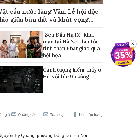
Vật cầu nước làng Vân: Lễ hội độc
đáo giữa bùn đất và khát vọng
mùa màng no đủ
“Sen Đầu Hạ IX” khai
mạc tại Hà Nội, lan tỏa
✕
tinh thần Phật giáo qua
hội họa
Cảnh tượng hiếm thấy ở
Hà Nội lúc 9h sáng
áo giá
Quảng cáo
Tòa soạn
Lên đầu trang
Nguyễn Hy Quang, phường Đống Đa, Hà Nội.