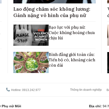
Lao động chăm sóc không lương:
Gánh nặng vô hình của phụ nữ
Bạo lực với phụ nữ:
h
Cuộc khủng hoảng chưa
chịu lùi
Bình đẳng giới toàn cầu:
Tiến bộ có, khoảng cách
còn dài
Thông tin doanh nghiệp
Hotline: 0913.242.977
B
tử Phụ nữ Mới
Địa chỉ:
94 