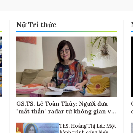
Nữ Trí thức
GS.TS. Lê Toàn Thủy: Người đưa
"mắt thần" radar từ không gian về
với những cánh đồng lúa Việt Nam
ThS. Hoàng Thị Lài: Một
hành trình cống hiến,