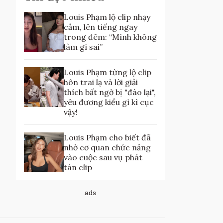
Louis Phạm lộ clip nhạy
cảm, lên tiếng ngay
trong đêm: “Mình không
làm gì sai”
Louis Phạm từng lộ clip
hôn trai lạ và lời giải
thích bất ngờ bị "đào lại",
yêu đương kiểu gì kì cục
vậy!
Louis Phạm cho biết đã
nhờ cơ quan chức năng
vào cuộc sau vụ phát
tán clip
ads