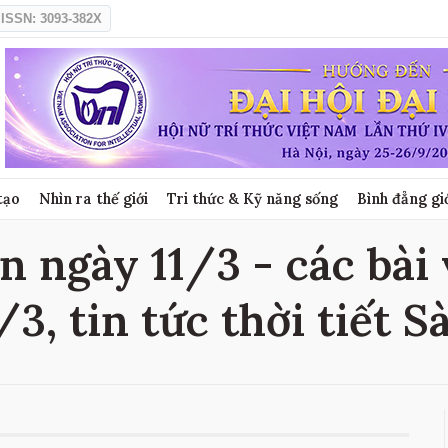
ISSN: 3093-382X
tạo
Nhìn ra thế giới
Tri thức & Kỹ năng sống
Bình đẳng gi
n ngày 11/3 - các bài 
3, tin tức thời tiết 