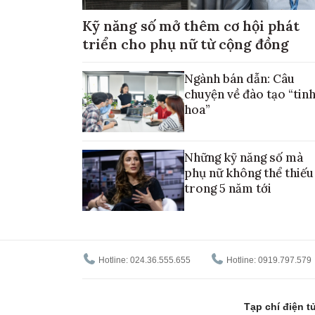
Kỹ năng số mở thêm cơ hội phát
triển cho phụ nữ từ cộng đồng
Ngành bán dẫn: Câu
chuyện về đào tạo “tin
hoa”
Những kỹ năng số mà
phụ nữ không thể thiếu
trong 5 năm tới
Hotline: 024.36.555.655
Hotline: 0919.797.579
Tạp chí điện 