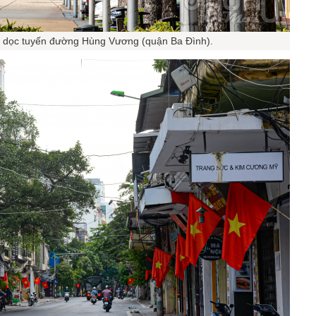
rí dọc tuyến đường Hùng Vương (quận Ba Đình).