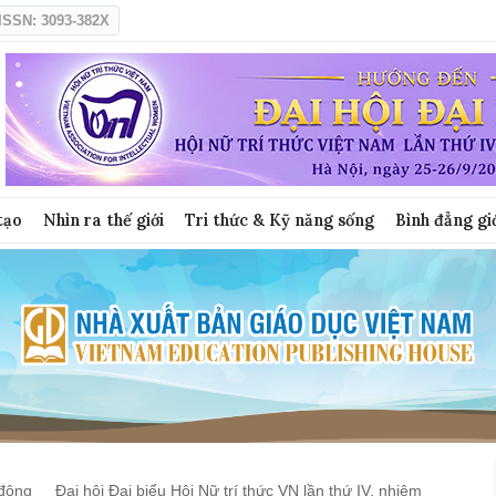
ISSN: 3093-382X
tạo
Nhìn ra thế giới
Tri thức & Kỹ năng sống
Bình đẳng gi
động
Đại hội Đại biểu Hội Nữ trí thức VN lần thứ IV, nhiệm