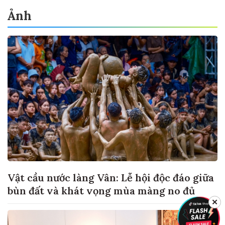
Ảnh
Vật cầu nước làng Vân: Lễ hội độc đáo giữa
bùn đất và khát vọng mùa màng no đủ
✕