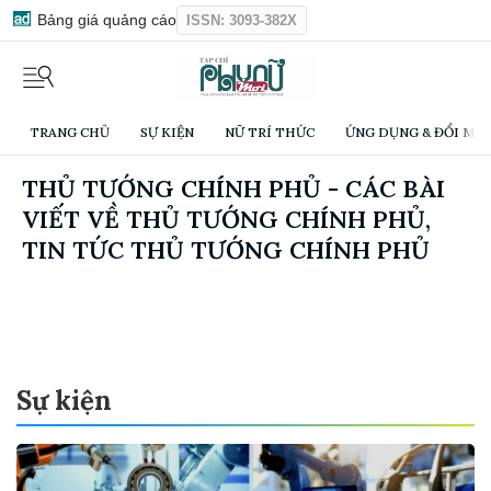
Bảng giá quảng cáo
ISSN: 3093-382X
TRANG CHỦ
SỰ KIỆN
NỮ TRÍ THỨC
ỨNG DỤNG & ĐỔI MỚI
THỦ TƯỚNG CHÍNH PHỦ - CÁC BÀI
VIẾT VỀ THỦ TƯỚNG CHÍNH PHỦ,
TIN TỨC THỦ TƯỚNG CHÍNH PHỦ
Sự kiện