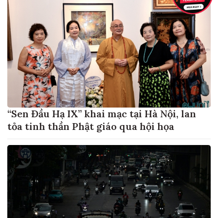
“Sen Đầu Hạ IX” khai mạc tại Hà Nội, lan
tỏa tinh thần Phật giáo qua hội họa