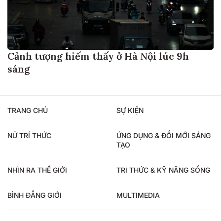
Cảnh tượng hiếm thấy ở Hà Nội lúc 9h
sáng
TRANG CHỦ
SỰ KIỆN
NỮ TRÍ THỨC
ỨNG DỤNG & ĐỔI MỚI SÁNG
TẠO
NHÌN RA THẾ GIỚI
TRI THỨC & KỸ NĂNG SỐNG
BÌNH ĐẲNG GIỚI
MULTIMEDIA