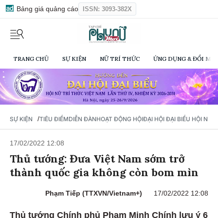
Bảng giá quảng cáo
ISSN: 3093-382X
TRANG CHỦ
SỰ KIỆN
NỮ TRÍ THỨC
ỨNG DỤNG & ĐỔI MỚI
/
SỰ KIỆN
TIÊU ĐIỂM
DIỄN ĐÀN
HOẠT ĐỘNG HỘI
ĐẠI HỘI ĐẠI BIỂU HỘI NỮ 
17/02/2022 12:08
Thủ tướng: Đưa Việt Nam sớm trở
thành quốc gia không còn bom mìn
Phạm Tiếp (TTXVN/Vietnam+)
17/02/2022 12:08
Thủ tướng Chính phủ Phạm Minh Chính lưu ý 6