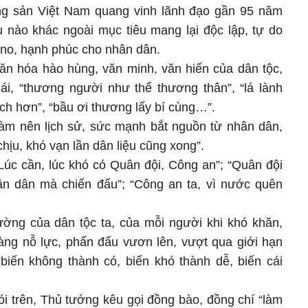
ng sản Việt Nam quang vinh lãnh đạo gần 95 năm
 nào khác ngoài mục tiêu mang lại độc lập, tự do
 no, hạnh phúc cho nhân dân.
 văn hóa hào hùng, văn minh, văn hiến của dân tộc,
 ái, “thương người như thể thương thân”, “lá lành
ách hơn”, “bầu ơi thương lấy bí cùng…”.
àm nên lịch sử, sức mạnh bắt nguồn từ nhân dân,
hịu, khó vạn lần dân liệu cũng xong”.
Lúc cần, lúc khó có Quân đội, Công an”; “Quân đội
ân dân mà chiến đấu”; “Công an ta, vì nước quên
cường của dân tộc ta, của mỗi người khi khó khăn,
càng nỗ lực, phấn đấu vươn lên, vượt qua giới hạn
“biến không thành có, biến khó thành dễ, biến cái
i trên, Thủ tướng kêu gọi đồng bào, đồng chí “làm