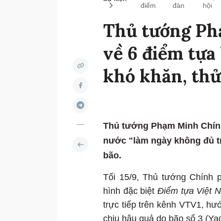
điểm
đàn
hội
Thủ tướng Ph
về 6 điểm tựa
khó khăn, thử
Thủ tướng Phạm Minh Chính 
nước "làm ngày không đủ t
bão.
Tối 15/9, Thủ tướng Chính 
hình đặc biệt
Điểm tựa Việt 
trực tiếp trên kênh VTV1, hướ
chịu hậu quả do bão số 3 (Yag