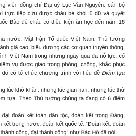
g viên đồng chí Đại uý Lục Văn Nguyên, cán bộ
 trực tiếp cứu được cháu bé khỏi lũ dữ và quyết
ốc Bảo để cháu có điều kiện ăn học đến năm 18
hà nước, Mặt trận Tổ quốc Việt Nam, Thủ tướng
ánh giá cao, biểu dương các cơ quan truyền thông,
 hình Việt Nam trong những ngày qua đã nỗ lực, cố
 nhiệm vụ được giao trong phòng, chống, khắc phục
g đó có tổ chức chương trình với tiêu đề
Điểm tựa
ng lúc khó khăn, những lúc gian nan, những lúc thử
iểm tựa. Theo Thủ tướng chúng ta đang có 6 điểm
n đại đoàn kết toàn dân tộc, đoàn kết trong Đảng,
 kết trong nước, đoàn kết quốc tế, “Đoàn kết, đoàn
, thành công, đại thành công” như Bác Hồ đã nói.