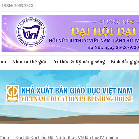
ISSN: 3093-382X
tạo
Nhìn ra thế giới
Tri thức & Kỹ năng sống
Bình đẳng gi
động
Đại hội Đại biểu Hội Nữ trí thức VN lần thứ IV, nhiệm