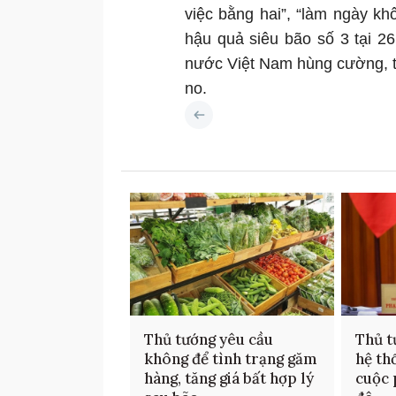
việc bằng hai”, “làm ngày k
hậu quả siêu bão số 3 tại 2
nước Việt Nam hùng cường, t
no.
Thủ tướng yêu cầu
Thủ t
không để tình trạng găm
hệ th
hàng, tăng giá bất hợp lý
cuộc 