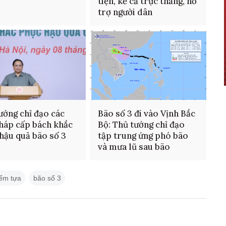
tiện, kể cả trực thăng, hỗ
trợ người dân
ướng chỉ đạo các
Bão số 3 đi vào Vịnh Bắc
pháp cấp bách khắc
Bộ: Thủ tướng chỉ đạo
hậu quả bão số 3
tập trung ứng phó bão
và mưa lũ sau bão
iểm tựa
bão số 3