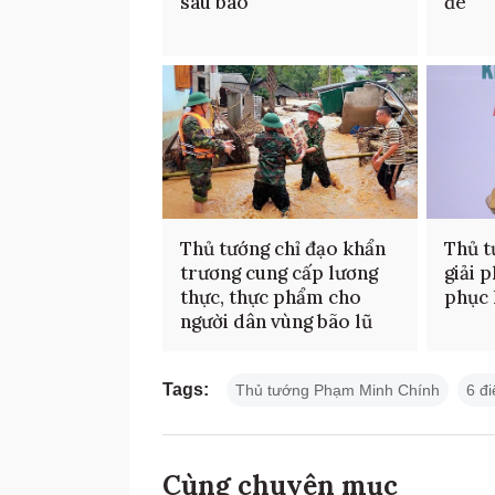
sau bão
đê
Thủ tướng chỉ đạo khẩn
Thủ t
trương cung cấp lương
giải 
thực, thực phẩm cho
phục 
người dân vùng bão lũ
Tags:
Thủ tướng Phạm Minh Chính
6 đ
Cùng chuyên mục