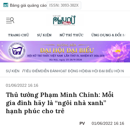
Bảng giá quảng cáo
ISSN: 3093-382X
TRANG CHỦ
SỰ KIỆN
NỮ TRÍ THỨC
ỨNG DỤNG & ĐỔI MỚI
/
SỰ KIỆN
TIÊU ĐIỂM
DIỄN ĐÀN
HOẠT ĐỘNG HỘI
ĐẠI HỘI ĐẠI BIỂU HỘI NỮ 
01/06/2022 16:16
Thủ tướng Phạm Minh Chính: Mỗi
gia đình hãy là “ngôi nhà xanh”
hạnh phúc cho trẻ
PV
01/06/2022 16:16