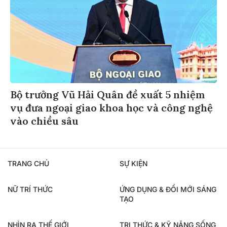
Bộ trưởng Vũ Hải Quân đề xuất 5 nhiệm
vụ đưa ngoại giao khoa học và công nghệ
vào chiều sâu
TRANG CHỦ
SỰ KIỆN
NỮ TRÍ THỨC
ỨNG DỤNG & ĐỔI MỚI SÁNG
TẠO
NHÌN RA THẾ GIỚI
TRI THỨC & KỸ NĂNG SỐNG