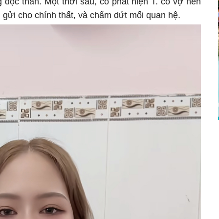
g độc thân. Một thời sau, cô phát hiện T. có vợ nên
nh gửi cho chính thất, và chấm dứt mối quan hệ.