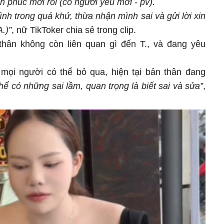
h phúc mới rồi (có người yêu mới - pv).
nh trong quá khứ, thừa nhận mình sai và gửi lời xin
A.)”
, nữ TikToker chia sẻ trong clip.
thân không còn liên quan gì đến T., và đang yêu
 mọi người có thể bỏ qua, hiện tại bản thân đang
hể có những sai lầm, quan trọng là biết sai và sửa”
,