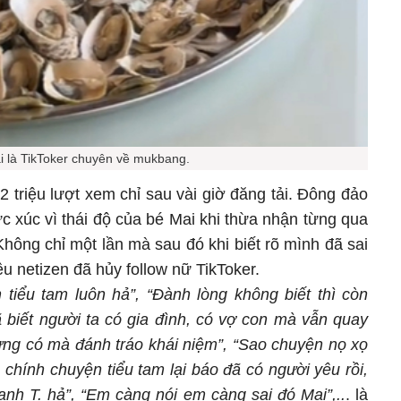
i là TikToker chuyên về mukbang.
,2 triệu lượt xem chỉ sau vài giờ đăng tải. Đông đảo
c xúc vì thái độ của bé Mai khi thừa nhận từng qua
 Không chỉ một lần mà sau đó khi biết rõ mình đã sai
ều netizen đã hủy follow nữ TikToker.
 tiểu tam luôn hả”, “Đành lòng không biết thì còn
 biết người ta có gia đình, có vợ con mà vẫn quay
đừng có mà đánh tráo khái niệm”, “Sao chuyện nọ xọ
 chính chuyện tiểu tam lại báo đã có người yêu rồi,
 anh T. hả”, “Em càng nói em càng sai đó Mai”,..
. là