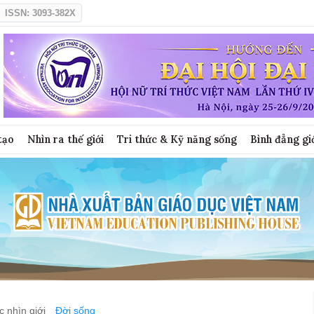
ISSN: 3093-382X
tạo
Nhìn ra thế giới
Tri thức & Kỹ năng sống
Bình đẳng gi
 nhìn giới
Đời sống