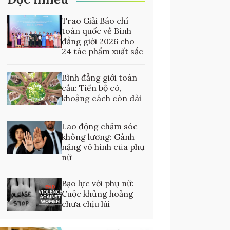
Trao Giải Báo chí
toàn quốc về Bình
đẳng giới 2026 cho
24 tác phẩm xuất sắc
Bình đẳng giới toàn
cầu: Tiến bộ có,
khoảng cách còn dài
Lao động chăm sóc
không lương: Gánh
nặng vô hình của phụ
nữ
Bạo lực với phụ nữ:
Cuộc khủng hoảng
chưa chịu lùi