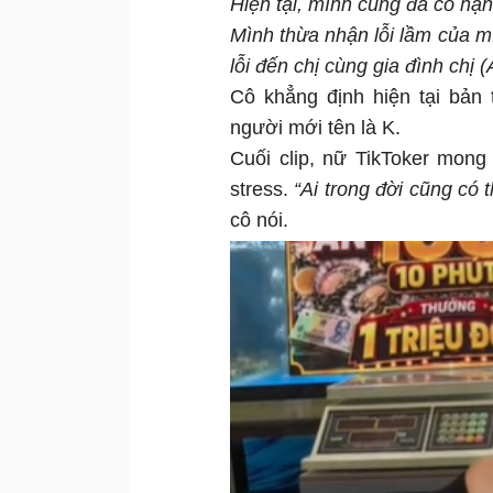
Hiện tại, mình cũng đã có hạn
Mình thừa nhận lỗi lầm của mì
lỗi đến chị cùng gia đình chị (
Cô khẳng định hiện tại bản 
người mới tên là K.
Cuối clip, nữ TikToker mong
stress.
“Ai trong đời cũng có t
cô nói.