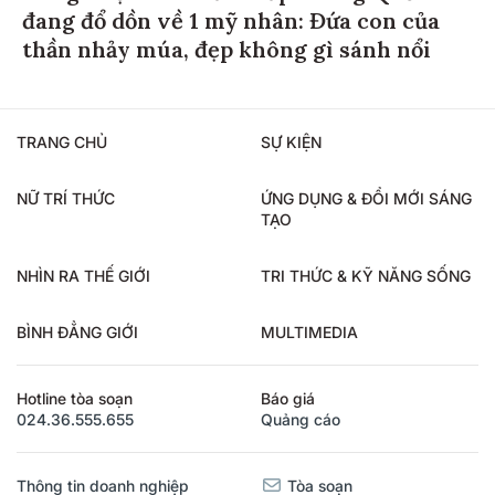
đang đổ dồn về 1 mỹ nhân: Đứa con của
thần nhảy múa, đẹp không gì sánh nổi
TRANG CHỦ
SỰ KIỆN
NỮ TRÍ THỨC
ỨNG DỤNG & ĐỔI MỚI SÁNG
TẠO
NHÌN RA THẾ GIỚI
TRI THỨC & KỸ NĂNG SỐNG
BÌNH ĐẲNG GIỚI
MULTIMEDIA
Hotline tòa soạn
Báo giá
024.36.555.655
Quảng cáo
Thông tin doanh nghiệp
Tòa soạn