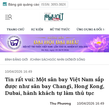
Bảng giá quảng cáo
ISSN: 3093-382X
TRANG CHỦ
SỰ KIỆN
NỮ TRÍ THỨC
ỨNG DỤNG & ĐỔI MỚI
/
BÌNH ĐẲNG GIỚI
CHÍNH SÁCH
GÓC NHÌN GIỚI
ĐỜI SỐNG
10/04/2026 16:49
Tin rất vui: Một sân bay Việt Nam sắp
được như sân bay Changi, Hong Kong,
Dubai, hành khách tự làm thủ tục
Thu Phương
10/04/2026 16:49