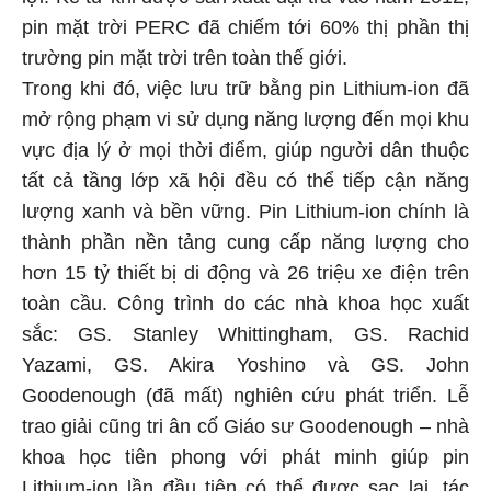
pin mặt trời PERC đã chiếm tới 60% thị phần thị
trường pin mặt trời trên toàn thế giới.
Trong khi đó, việc lưu trữ bằng pin Lithium-ion đã
mở rộng phạm vi sử dụng năng lượng đến mọi khu
vực địa lý ở mọi thời điểm, giúp người dân thuộc
tất cả tầng lớp xã hội đều có thể tiếp cận năng
lượng xanh và bền vững. Pin Lithium-ion chính là
thành phần nền tảng cung cấp năng lượng cho
hơn 15 tỷ thiết bị di động và 26 triệu xe điện trên
toàn cầu. Công trình do các nhà khoa học xuất
sắc: GS. Stanley Whittingham, GS. Rachid
Yazami, GS. Akira Yoshino và GS. John
Goodenough (đã mất) nghiên cứu phát triển. Lễ
trao giải cũng tri ân cố Giáo sư Goodenough – nhà
khoa học tiên phong với phát minh giúp pin
Lithium-ion lần đầu tiên có thể được sạc lại, tác