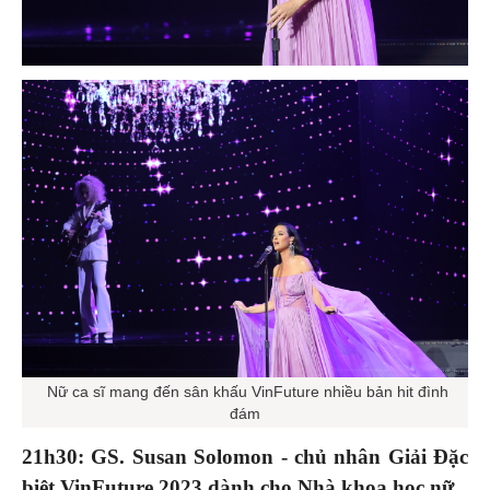
Nữ ca sĩ mang đến sân khấu VinFuture nhiều bản hit đình
đám
21h30: GS. Susan Solomon - chủ nhân Giải Đặc
biệt VinFuture 2023 dành cho Nhà khoa học nữ