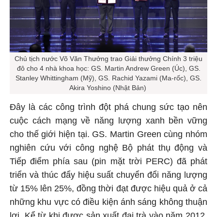
Chủ tịch nước Võ Văn Thưởng trao Giải thưởng Chính 3 triệu
đô cho 4 nhà khoa học: GS. Martin Andrew Green (Úc), GS.
Stanley Whittingham (Mỹ), GS. Rachid Yazami (Ma-rốc), GS.
Akira Yoshino (Nhật Bản)
Đây là các công trình đột phá chung sức tạo nên
cuộc cách mạng về năng lượng xanh bền vững
cho thế giới hiện tại. GS. Martin Green cùng nhóm
nghiên cứu với công nghệ Bộ phát thụ động và
Tiếp điểm phía sau (pin mặt trời PERC) đã phát
triển và thúc đẩy hiệu suất chuyển đổi năng lượng
từ 15% lên 25%, đồng thời đạt được hiệu quả ở cả
những khu vực có điều kiện ánh sáng không thuận
lợi. Kể từ khi được sản xuất đại trà vào năm 2012,