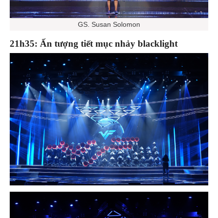
GS. Susan Solomon
21h35: Ấn tượng tiết mục nhảy blacklight