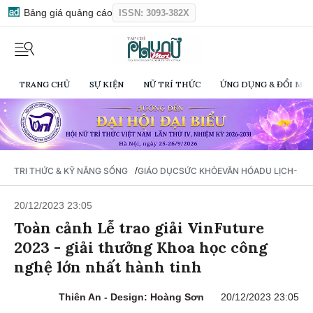
Bảng giá quảng cáo
ISSN: 3093-382X
TRANG CHỦ
SỰ KIỆN
NỮ TRÍ THỨC
ỨNG DỤNG & ĐỔI MỚI
/
TRI THỨC & KỸ NĂNG SỐNG
GIÁO DỤC
SỨC KHỎE
VĂN HÓA
DU LỊCH- Ẩ
20/12/2023 23:05
Toàn cảnh Lễ trao giải VinFuture
2023 - giải thưởng Khoa học công
nghệ lớn nhất hành tinh
Thiên An - Design: Hoàng Sơn
20/12/2023 23:05