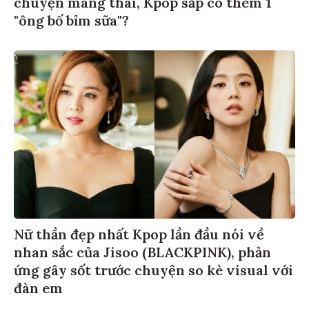
chuyện mang thai, Kpop sắp có thêm 1
"ông bố bỉm sữa"?
Nữ thần đẹp nhất Kpop lần đầu nói về
nhan sắc của Jisoo (BLACKPINK), phản
ứng gây sốt trước chuyện so kè visual với
đàn em