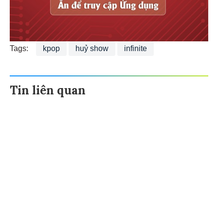
Tags:
kpop
huỷ show
infinite
Tin liên quan