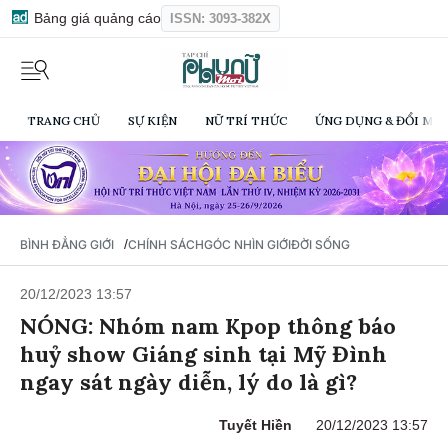
Bảng giá quảng cáo
ISSN: 3093-382X
TRANG CHỦ
SỰ KIỆN
NỮ TRÍ THỨC
ỨNG DỤNG & ĐỔI MỚI
/
BÌNH ĐẲNG GIỚI
CHÍNH SÁCH
GÓC NHÌN GIỚI
ĐỜI SỐNG
20/12/2023 13:57
NÓNG: Nhóm nam Kpop thông báo
huỷ show Giáng sinh tại Mỹ Đình
ngay sát ngày diễn, lý do là gì?
Tuyết Hiền
20/12/2023 13:57