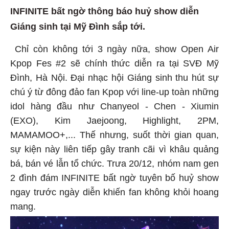
INFINITE bất ngờ thông báo huỷ show diễn
Giáng sinh tại Mỹ Đình sắp tới.
Chỉ còn không tới 3 ngày nữa, show Open Air
Kpop Fes #2 sẽ chính thức diễn ra tại SVĐ Mỹ
Đình, Hà Nội. Đại nhạc hội Giáng sinh thu hút sự
chú ý từ đông đảo fan Kpop với line-up toàn những
idol hàng đầu như Chanyeol - Chen - Xiumin
(EXO), Kim Jaejoong, Highlight, 2PM,
MAMAMOO+,... Thế nhưng, suốt thời gian quan,
sự kiện này liên tiếp gây tranh cãi vì khâu quảng
bá, bán vé lẫn tổ chức. Trưa 20/12, nhóm nam gen
2 đình đám INFINITE bất ngờ tuyên bố huỷ show
ngay trước ngày diễn khiến fan không khỏi hoang
mang.